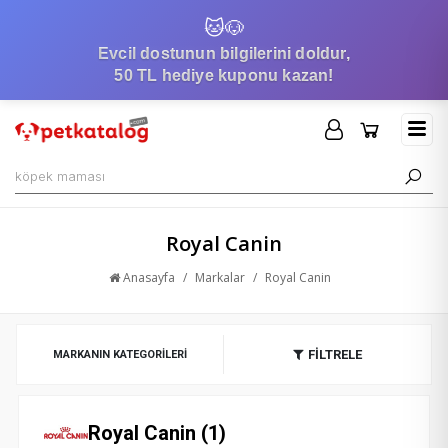
🐱
🐶
Evcil dostunun bilgilerini doldur,
50 TL hediye kuponu kazan!
Royal Canin
Anasayfa
/
Markalar
/
Royal Canin
FİLTRELE
MARKANIN KATEGORILERI
Royal Canin (1)