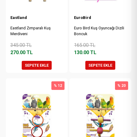
Eastland
EuroBird
Eastland Zımparalı Kuş
Euro Bird Kuş Oyuncağı Dizili
Merdiveni
Boncuk
345.00
TL
165.00
TL
270.00
TL
130.00
TL
SEPETE EKLE
SEPETE EKLE
% 12
% 20