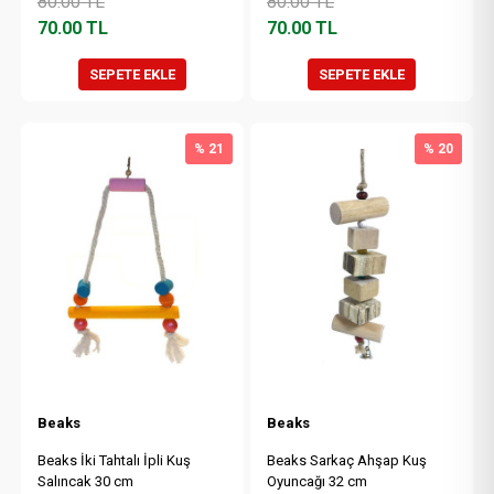
80.00
TL
80.00
TL
70.00
TL
70.00
TL
SEPETE EKLE
SEPETE EKLE
% 21
% 20
Beaks
Beaks
Beaks İki Tahtalı İpli Kuş
Beaks Sarkaç Ahşap Kuş
Salıncak 30 cm
Oyuncağı 32 cm