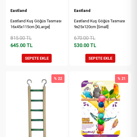
Eastland
Eastland
Eastland Kuş Göğüs Tasması
Eastland Kuş Göğüs Tasması
16x45x115cm [XLarge]
9x25x120cm [Small]
815.00
TL
670.00
TL
645.00
TL
530.00
TL
SEPETE EKLE
SEPETE EKLE
% 22
% 21