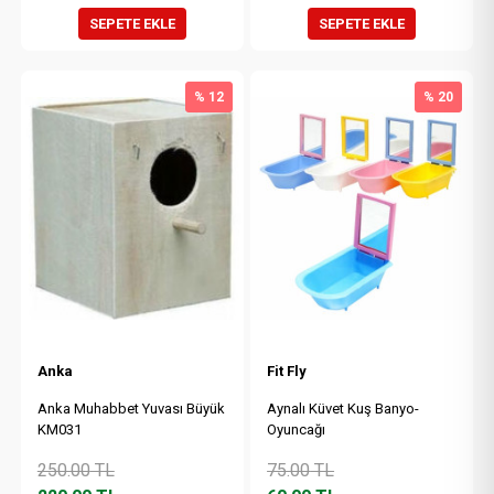
SEPETE EKLE
SEPETE EKLE
% 12
% 20
Anka
Fit Fly
Anka Muhabbet Yuvası Büyük
Aynalı Küvet Kuş Banyo-
KM031
Oyuncağı
250.00
TL
75.00
TL