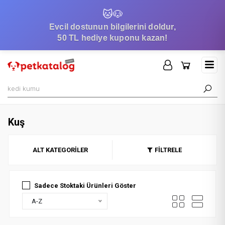
🐱
🐶
Evcil dostunun bilgilerini doldur,
50 TL hediye kuponu kazan!
Kuş
ALT KATEGORİLER
FİLTRELE
Sadece Stoktaki Ürünleri Göster
A-Z