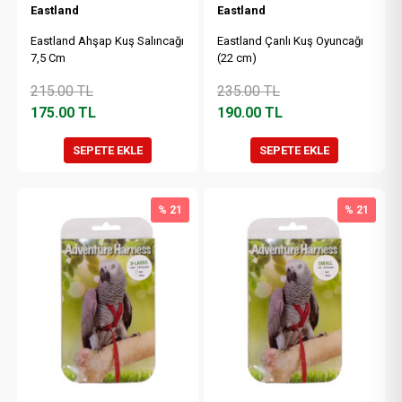
Eastland
Eastland
Eastland Ahşap Kuş Salıncağı
Eastland Çanlı Kuş Oyuncağı
7,5 Cm
(22 cm)
215.00
TL
235.00
TL
175.00
TL
190.00
TL
SEPETE EKLE
SEPETE EKLE
% 21
% 21