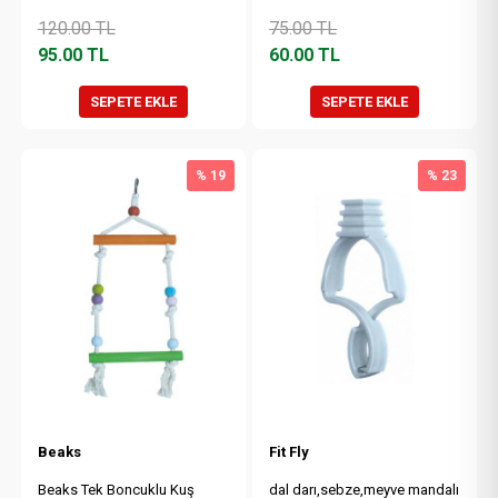
120.00
TL
75.00
TL
95.00
TL
60.00
TL
SEPETE EKLE
SEPETE EKLE
% 19
% 23
Beaks
Fit Fly
Beaks Tek Boncuklu Kuş
dal darı,sebze,meyve mandalı