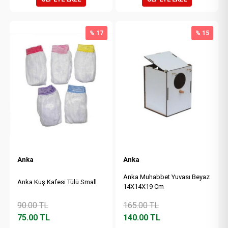
% 17
% 15
Anka
Anka
Anka Muhabbet Yuvası Beyaz
Anka Kuş Kafesi Tülü Small
14X14X19 Cm
90.00
TL
165.00
TL
75.00
TL
140.00
TL