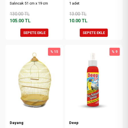
Salıncak 51 cm x 19 cm
1 adet
130.00
TL
13.00
TL
105.00
TL
10.00
TL
SEPETE EKLE
SEPETE EKLE
% 15
% 9
Dayang
Deep