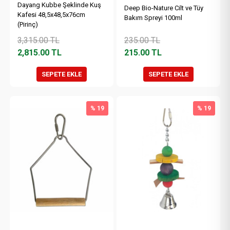
Dayang Kubbe Şeklinde Kuş
Deep Bio-Nature Cilt ve Tüy
Kafesi 48,5x48,5x76cm
Bakım Spreyi 100ml
(Pirinç)
3,315.00
TL
235.00
TL
2,815.00
TL
215.00
TL
SEPETE EKLE
SEPETE EKLE
% 19
% 19