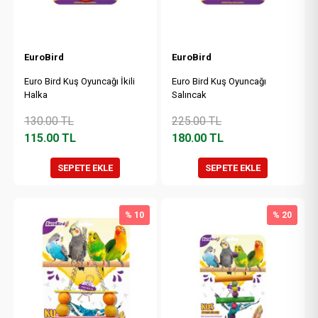
EuroBird
EuroBird
Euro Bird Kuş Oyuncağı İkili
Euro Bird Kuş Oyuncağı
Halka
Salıncak
130.00
TL
225.00
TL
115.00
TL
180.00
TL
SEPETE EKLE
SEPETE EKLE
% 10
% 20