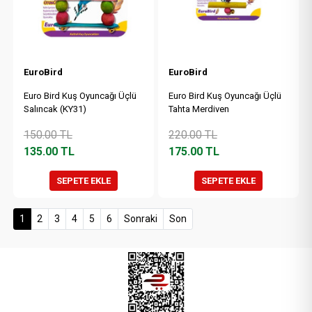
EuroBird
EuroBird
Euro Bird Kuş Oyuncağı Üçlü
Euro Bird Kuş Oyuncağı Üçlü
Salıncak (KY31)
Tahta Merdiven
150.00
TL
220.00
TL
135.00
TL
175.00
TL
SEPETE EKLE
SEPETE EKLE
(current)
1
2
3
4
5
6
Sonraki
Son