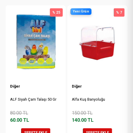
Yeni Ürün
% 25
% 7
Diğer
Diğer
ALF Siyah Çam Talaşı 50 Gr
Alfa Kuş Banyoluğu
80.00
TL
150.00
TL
60.00
TL
140.00
TL
SEPETE EKLE
SEPETE EKLE