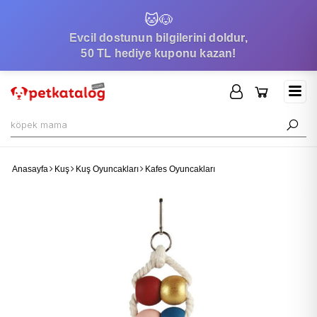
🐱
🐶
Evcil dostunun bilgilerini doldur,
50 TL hediye kuponu kazan!
Anasayfa
Kuş
Kuş Oyuncakları
Kafes Oyuncakları