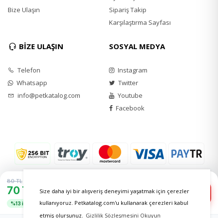
Bize Ulaşın
Sipariş Takip
Karşılaştırma Sayfası
BİZE ULAŞIN
SOSYAL MEDYA
Telefon
Instagram
Whatsapp
Twitter
info@petkatalog.com
Youtube
Facebook
80 TL
70 TL
−
+
Size daha iyi bir alışveriş deneyimi yaşatmak için çerezler
1
Sepete Ekle
kullanıyoruz. Petkatalog.com'u kullanarak çerezleri kabul
%13 indirim
etmiş olursunuz.
Gizlilik Sözleşmesini Okuyun