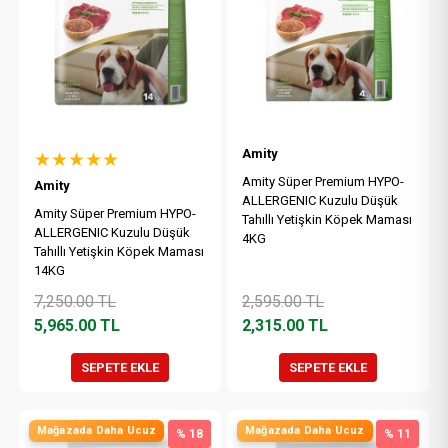
Amity
★★★★★
Amity Süper Premium HYPO-
Amity
ALLERGENIC Kuzulu Düşük
Amity Süper Premium HYPO-
Tahıllı Yetişkin Köpek Maması
ALLERGENIC Kuzulu Düşük
4KG
Tahıllı Yetişkin Köpek Maması
14KG
7,250.00
TL
2,595.00
TL
5,965.00
TL
2,315.00
TL
SEPETE EKLE
SEPETE EKLE
Mağazada Daha Ucuz
Mağazada Daha Ucuz
% 18
% 11