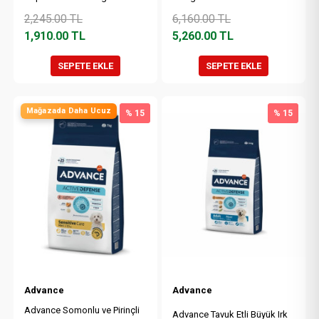
2,245.00
TL
6,160.00
TL
1,910.00
TL
5,260.00
TL
SEPETE EKLE
SEPETE EKLE
Mağazada Daha Ucuz
% 15
% 15
Advance
Advance
Advance Somonlu ve Pirinçli
Advance Tavuk Etli Büyük Irk