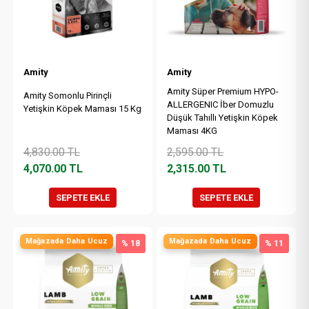
Amity
Amity
Amity Süper Premium HYPO-
Amity Somonlu Pirinçli
ALLERGENIC İber Domuzlu
Yetişkin Köpek Maması 15 Kg
Düşük Tahıllı Yetişkin Köpek
Maması 4KG
4,830.00
TL
2,595.00
TL
4,070.00
TL
2,315.00
TL
SEPETE EKLE
SEPETE EKLE
Mağazada Daha Ucuz
Mağazada Daha Ucuz
% 18
% 11