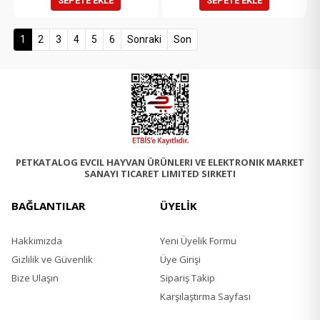
SEPETE EKLE
SEPETE EKLE
(current)
1
2
3
4
5
6
Sonraki
Son
PETKATALOG EVCIL HAYVAN ÜRÜNLERI VE ELEKTRONIK MARKET
SANAYI TICARET LIMITED SIRKETI
BAĞLANTILAR
ÜYELİK
Hakkımızda
Yeni Üyelik Formu
Gizlilik ve Güvenlik
Üye Girişi
Bize Ulaşın
Sipariş Takip
Karşılaştırma Sayfası