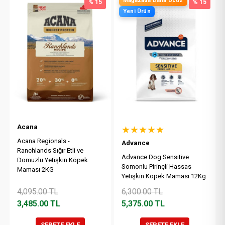
Mağazada Daha Ucuz
% 15
% 15
Yeni Ürün
Acana
★★★★★
Acana Regionals -
Advance
Ranchlands Sığır Etli ve
Advance Dog Sensitive
Domuzlu Yetişkin Köpek
Somonlu Pirinçli Hassas
Maması 2KG
Yetişkin Köpek Maması 12Kg
4,095.00
TL
6,300.00
TL
3,485.00
TL
5,375.00
TL
SEPETE EKLE
SEPETE EKLE