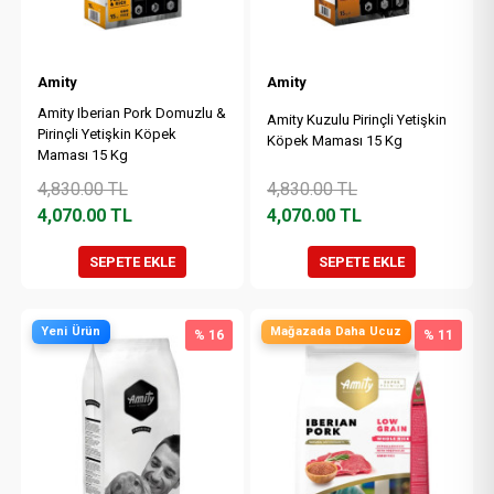
Amity
Amity
Amity Iberian Pork Domuzlu &
Amity Kuzulu Pirinçli Yetişkin
Pirinçli Yetişkin Köpek
Köpek Maması 15 Kg
Maması 15 Kg
4,830.00
TL
4,830.00
TL
4,070.00
TL
4,070.00
TL
SEPETE EKLE
SEPETE EKLE
Yeni Ürün
Mağazada Daha Ucuz
% 16
% 11