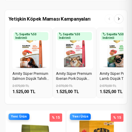
Yetişkin Köpek Maması Kampanyaları
🏷️ Sepette %50
🏷️ Sepette %50
🏷️ Sepette %50
İndirimli
İndirimli
İndirimli
Amity Süper Premium
Amity Süper Premium
Amity Süper Premi
Salmon Düşük Tahıllı
Iberian Pork Düşük
Lamb Düşük Tahıllı
Somonlu Küçük Irk
Tahıllı Domuz Etli
Kuzu Etli Küçük Irk
2.070,00 TL
2.070,00 TL
2.070,00 TL
Yetişkin Köpek
Küçük Irk Yetişkin
Yetişkin Köpek
1.525,00 TL
1.525,00 TL
1.525,00 TL
Maması 2KG
Köpek Maması 2KG
Maması 2KG
Yeni Ürün
Yeni Ürün
% 15
% 15