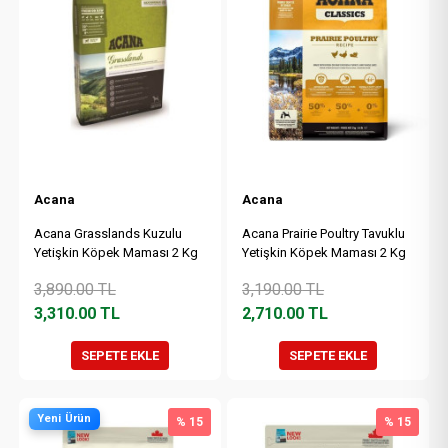
Acana
Acana
Acana Grasslands Kuzulu
Acana Prairie Poultry Tavuklu
Yetişkin Köpek Maması 2 Kg
Yetişkin Köpek Maması 2 Kg
3,890.00
TL
3,190.00
TL
3,310.00
TL
2,710.00
TL
SEPETE EKLE
SEPETE EKLE
Yeni Ürün
% 15
% 15