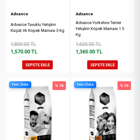
Advance
Advance
Advance Yorkshire Terrier
Advance Tavuklu Yetişkin
Yetişkin Köpek Maması 1.5
Küçük Irk Köpek Maması 3 Kg
Kg
1,850.00
TL
1,605.00
TL
1,570.00
TL
1,365.00
TL
SEPETE EKLE
SEPETE EKLE
Yeni Ürün
Yeni Ürün
% 16
% 16