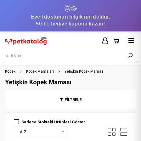
🐱
🐶
Evcil dostunun bilgilerini doldur,
50 TL hediye kuponu kazan!
Köpek
Köpek Mamaları
Yetişkin Köpek Maması
Yetişkin Köpek Maması
FİLTRELE
Sadece Stoktaki Ürünleri Göster
A-Z