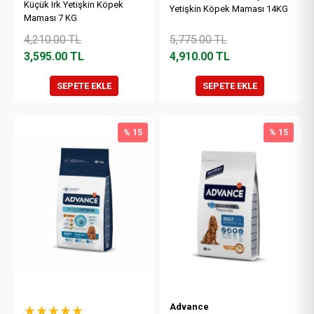
Küçük Irk Yetişkin Köpek
Yetişkin Köpek Maması 14KG
Maması 7 KG
4,210.00
TL
5,775.00
TL
3,595.00
TL
4,910.00
TL
SEPETE EKLE
SEPETE EKLE
% 15
% 15
Advance
★★★★★