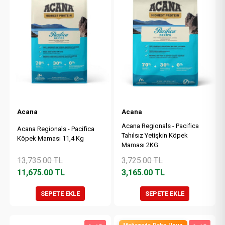
Acana
Acana
Acana Regionals - Pacifica
Acana Regionals - Pacifica
Tahılsız Yetişkin Köpek
Köpek Maması 11,4 Kg
Maması 2KG
13,735.00
TL
3,725.00
TL
11,675.00
TL
3,165.00
TL
SEPETE EKLE
SEPETE EKLE