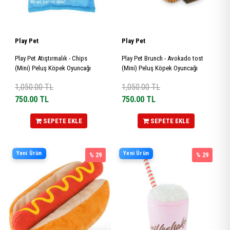
Play Pet
Play Pet
Play Pet Atıştırmalık - Chips
Play Pet Brunch - Avokado tost
(Mini) Peluş Köpek Oyuncağı
(Mini) Peluş Köpek Oyuncağı
1,050.00
TL
1,050.00
TL
750.00
TL
750.00
TL
SEPETE EKLE
SEPETE EKLE
Yeni Ürün
Yeni Ürün
% 29
% 29