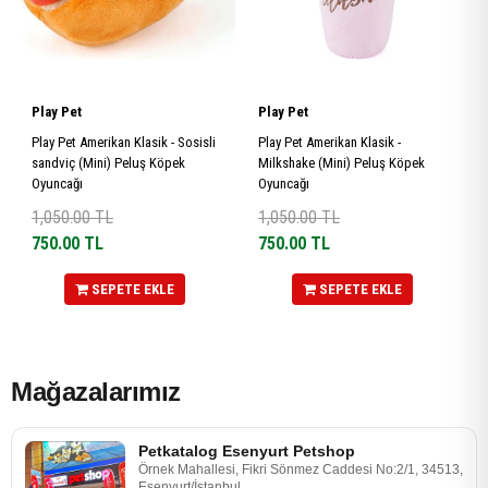
Play Pet
Play Pet
Play Pet Amerikan Klasik - Sosisli
Play Pet Amerikan Klasik -
sandviç (Mini) Peluş Köpek
Milkshake (Mini) Peluş Köpek
Oyuncağı
Oyuncağı
1,050.00
TL
1,050.00
TL
750.00
TL
750.00
TL
SEPETE EKLE
SEPETE EKLE
Mağazalarımız
Petkatalog Esenyurt Petshop
Örnek Mahallesi, Fikri Sönmez Caddesi No:2/1, 34513,
Esenyurt/İstanbul