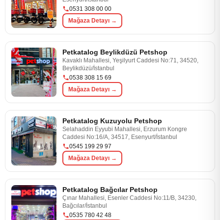
0531 308 00 00
Mağaza Detayı →
Petkatalog Beylikdüzü Petshop
Kavaklı Mahallesi, Yeşilyurt Caddesi No:71, 34520,
Beylikdüzü/İstanbul
0538 308 15 69
Mağaza Detayı →
Petkatalog Kuzuyolu Petshop
Selahaddin Eyyubi Mahallesi, Erzurum Kongre
Caddesi No:16/A, 34517, Esenyurt/İstanbul
0545 199 29 97
Mağaza Detayı →
Petkatalog Bağcılar Petshop
Çınar Mahallesi, Esenler Caddesi No:11/B, 34230,
Bağcılar/İstanbul
0535 780 42 48