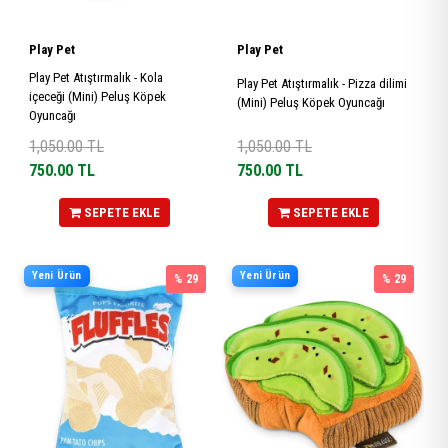
Play Pet
Play Pet
Play Pet Atıştırmalık - Kola
Play Pet Atıştırmalık - Pizza dilimi
içeceği (Mini) Peluş Köpek
(Mini) Peluş Köpek Oyuncağı
Oyuncağı
1,050.00
TL
1,050.00
TL
750.00
TL
750.00
TL
SEPETE EKLE
SEPETE EKLE
Yeni Ürün
Yeni Ürün
% 29
% 29