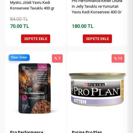
Pro Performance Kitten Chunk
Mystic Jöleli Yavru Kedi
In Jelly Tavuklu ve Yumurtalı
Konservesi Tavuklu 400 gr
Yavru Kedi Konservesi 400 Gr
84.00
TL
70.00
TL
180.00
TL
SEPETE EKLE
SEPETE EKLE
Yeni Ürün
% 7
% 13
Pro Performance
Purina Pro Plan