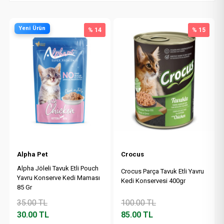
Yeni Ürün
% 14
% 15
Alpha Pet
Crocus
Alpha Jöleli Tavuk Etli Pouch
Crocus Parça Tavuk Etli Yavru
Yavru Konserve Kedi Maması
Kedi Konservesi 400gr
85 Gr
35.00
TL
100.00
TL
30.00
TL
85.00
TL