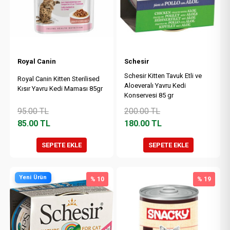
Royal Canin
Schesir
Schesir Kitten Tavuk Etli ve
Royal Canin Kitten Sterilised
Aloeveralı Yavru Kedi
Kısır Yavru Kedi Maması 85gr
Konservesi 85 gr
95.00
TL
200.00
TL
85.00
TL
180.00
TL
SEPETE EKLE
SEPETE EKLE
Yeni Ürün
% 10
% 19