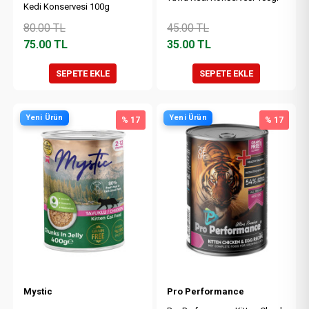
Kedi Konservesi 100g
80.00
TL
45.00
TL
75.00
TL
35.00
TL
SEPETE EKLE
SEPETE EKLE
Yeni Ürün
Yeni Ürün
% 17
% 17
Mystic
Pro Performance