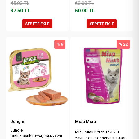
45.00
TL
60.00
TL
37.50
TL
50.00
TL
SEPETE EKLE
SEPETE EKLE
% 6
% 22
Jungle
Miau Miau
Jungle
Miau Miau Kitten Tavuklu
Sütlü/Tavuk.Ezme/Pate Yavru
Yavru Kedi Konservesi 100gr