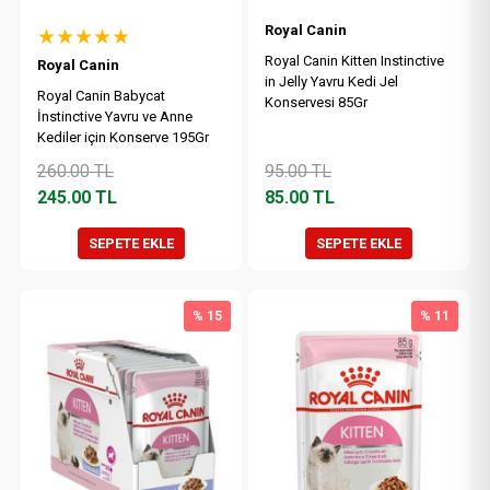
Royal Canin
★★★★★
Royal Canin Kitten Instinctive
Royal Canin
in Jelly Yavru Kedi Jel
Royal Canin Babycat
Konservesi 85Gr
İnstinctive Yavru ve Anne
Kediler için Konserve 195Gr
260.00
TL
95.00
TL
245.00
TL
85.00
TL
SEPETE EKLE
SEPETE EKLE
% 15
% 11