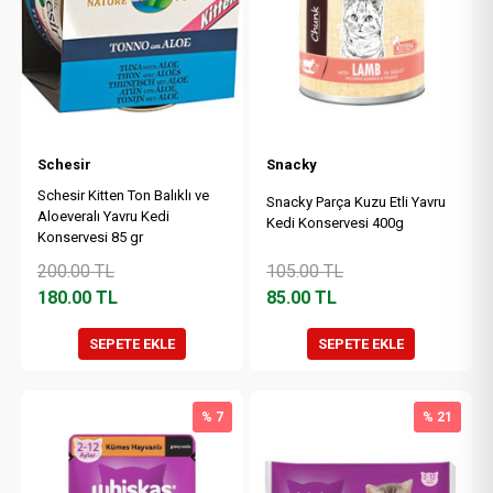
Schesir
Snacky
Schesir Kitten Ton Balıklı ve
Snacky Parça Kuzu Etli Yavru
Aloeveralı Yavru Kedi
Kedi Konservesi 400g
Konservesi 85 gr
200.00
TL
105.00
TL
180.00
TL
85.00
TL
SEPETE EKLE
SEPETE EKLE
% 7
% 21