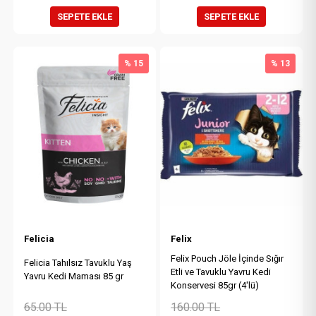
SEPETE EKLE
SEPETE EKLE
% 15
% 13
Felicia
Felix
Felix Pouch Jöle İçinde Sığır
Felicia Tahılsız Tavuklu Yaş
Etli ve Tavuklu Yavru Kedi
Yavru Kedi Maması 85 gr
Konservesi 85gr (4'lü)
65.00
TL
160.00
TL