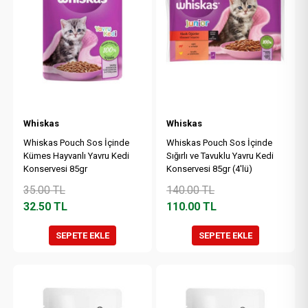
Whiskas
Whiskas
Whiskas Pouch Sos İçinde
Whiskas Pouch Sos İçinde
Kümes Hayvanlı Yavru Kedi
Sığırlı ve Tavuklu Yavru Kedi
Konservesi 85gr
Konservesi 85gr (4'lü)
35.00
TL
140.00
TL
32.50
TL
110.00
TL
SEPETE EKLE
SEPETE EKLE