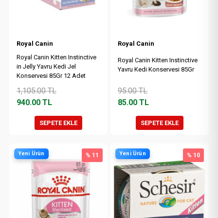
Royal Canin
Royal Canin
Royal Canin Kitten Instinctive
Royal Canin Kitten Instinctive
in Jelly Yavru Kedi Jel
Yavru Kedi Konservesi 85Gr
Konservesi 85Gr 12 Adet
1,105.00
TL
95.00
TL
940.00
TL
85.00
TL
SEPETE EKLE
SEPETE EKLE
Yeni Ürün
Yeni Ürün
% 11
% 10