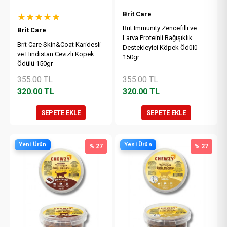
Brit Care
★★★★★
Brit Immunity Zencefilli ve
Brit Care
Larva Proteinli Bağışıklık
Brit Care Skin&Coat Karidesli
Destekleyici Köpek Ödülü
ve Hindistan Cevizli Köpek
150gr
Ödülü 150gr
355.00
TL
355.00
TL
320.00
TL
320.00
TL
SEPETE EKLE
SEPETE EKLE
Yeni Ürün
Yeni Ürün
% 27
% 27