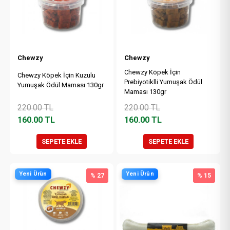
Chewzy
Chewzy
Chewzy Köpek İçin
Chewzy Köpek İçin Kuzulu
Prebiyotiklli Yumuşak Ödül
Yumuşak Ödül Maması 130gr
Maması 130gr
220.00
TL
220.00
TL
160.00
TL
160.00
TL
SEPETE EKLE
SEPETE EKLE
Yeni Ürün
Yeni Ürün
% 27
% 15