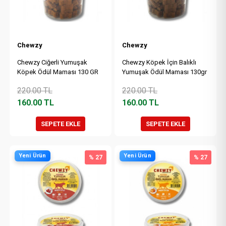
Chewzy
Chewzy
Chewzy Ciğerli Yumuşak
Chewzy Köpek İçin Balıklı
Köpek Ödül Maması 130 GR
Yumuşak Ödül Maması 130gr
220.00
TL
220.00
TL
160.00
TL
160.00
TL
SEPETE EKLE
SEPETE EKLE
Yeni Ürün
Yeni Ürün
% 27
% 27