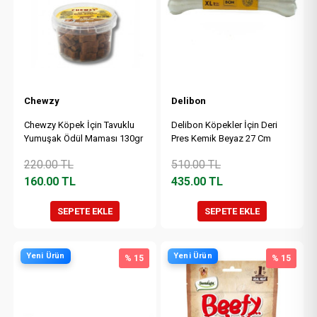
Chewzy
Delibon
Chewzy Köpek İçin Tavuklu
Delibon Köpekler İçin Deri
Yumuşak Ödül Maması 130gr
Pres Kemik Beyaz 27 Cm
220.00
TL
510.00
TL
160.00
TL
435.00
TL
SEPETE EKLE
SEPETE EKLE
Yeni Ürün
Yeni Ürün
% 15
% 15