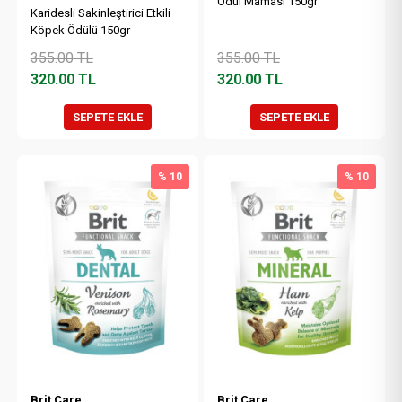
Ödül Maması 150gr
Karidesli Sakinleştirici Etkili
Köpek Ödülü 150gr
355.00
TL
355.00
TL
320.00
TL
320.00
TL
SEPETE EKLE
SEPETE EKLE
% 10
% 10
Brit Care
Brit Care