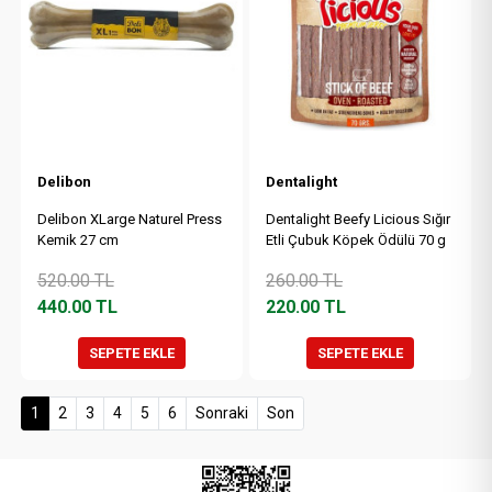
Delibon
Dentalight
Delibon XLarge Naturel Press
Dentalight Beefy Licious Sığır
Kemik 27 cm
Etli Çubuk Köpek Ödülü 70 g
520.00
TL
260.00
TL
440.00
TL
220.00
TL
SEPETE EKLE
SEPETE EKLE
(current)
1
2
3
4
5
6
Sonraki
Son