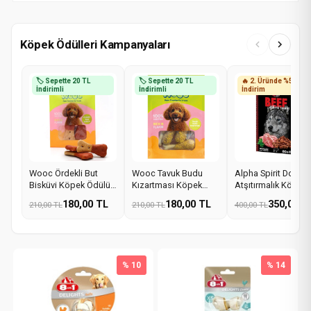
Köpek Ödülleri Kampanyaları
🏷️ Sepette 20 TL
🏷️ Sepette 20 TL
🔥 2. Üründe %50
İndirimli
İndirimli
İndirim
Wooc Ördekli But
Wooc Tavuk Budu
Alpha Spirit Doğal
Bisküvi Köpek Ödülü
Kızartması Köpek
Atşıtırmalık Köpek
75gr
Ödülü 75 Gr
Ödül Maması Biftek
180,00 TL
180,00 TL
350,00 T
210,00 TL
210,00 TL
400,00 TL
80 gr
% 10
% 14