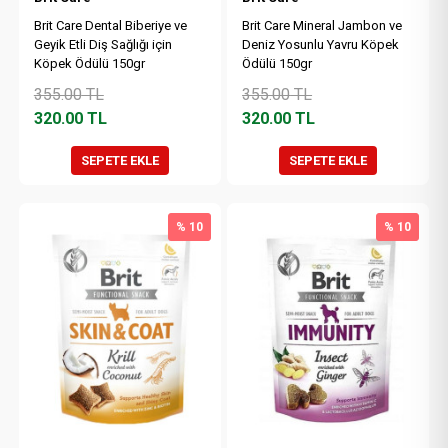
Brit Care Dental Biberiye ve
Brit Care Mineral Jambon ve
Geyik Etli Diş Sağlığı için
Deniz Yosunlu Yavru Köpek
Köpek Ödülü 150gr
Ödülü 150gr
355.00
TL
355.00
TL
320.00
TL
320.00
TL
SEPETE EKLE
SEPETE EKLE
% 10
% 10