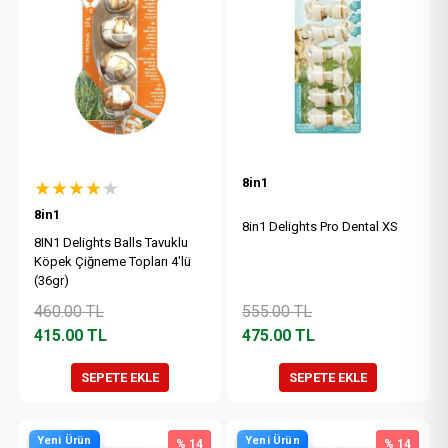
8in1
★★★★
★
8in1
8in1 Delights Pro Dental XS
8IN1 Delights Balls Tavuklu
Köpek Çiğneme Topları 4'lü
(36gr)
460.00
TL
555.00
TL
415.00
TL
475.00
TL
SEPETE EKLE
SEPETE EKLE
Yeni Ürün
Yeni Ürün
% 14
% 14