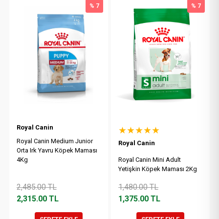
% 7
% 7
Royal Canin
★★★★★
Royal Canin Medium Junior
Royal Canin
Orta Irk Yavru Köpek Maması
4Kg
Royal Canin Mini Adult
Yetişkin Köpek Maması 2Kg
2,485.00
TL
1,480.00
TL
2,315.00
TL
1,375.00
TL