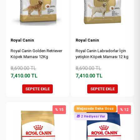
Royal Canin
Royal Canin
Royal Canin Golden Retriever
Royal Canin Labradorlar İçin
Köpek Maması 12Kg
yetişkin Köpek Maması 12 kg
8,690.00
TL
8,690.00
TL
7,410.00
TL
7,410.00
TL
SEPETE EKLE
SEPETE EKLE
Mağazada Daha Ucuz
% 15
% 12
🎁 2 Hediyesi Var