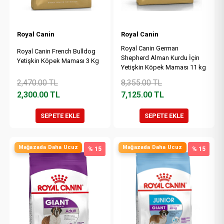
Royal Canin
Royal Canin
Royal Canin German
Royal Canin French Bulldog
Shepherd Alman Kurdu İçin
Yetişkin Köpek Maması 3 Kg
Yetişkin Köpek Maması 11 kg
2,470.00
TL
8,355.00
TL
2,300.00
TL
7,125.00
TL
SEPETE EKLE
SEPETE EKLE
Mağazada Daha Ucuz
Mağazada Daha Ucuz
% 15
% 15