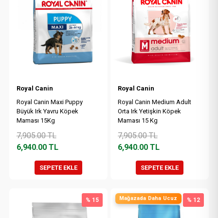
Royal Canin
Royal Canin
Royal Canin Maxi Puppy
Royal Canin Medium Adult
Büyük Irk Yavru Köpek
Orta Irk Yetişkin Köpek
Maması 15Kg
Maması 15 Kg
7,905.00
TL
7,905.00
TL
6,940.00
TL
6,940.00
TL
SEPETE EKLE
SEPETE EKLE
Mağazada Daha Ucuz
% 15
% 12