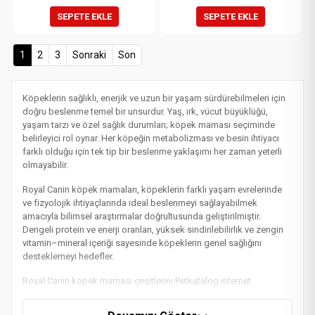
SEPETE EKLE
SEPETE EKLE
(current)
1
2
3
Sonraki
Son
Köpeklerin sağlıklı, enerjik ve uzun bir yaşam sürdürebilmeleri için
doğru beslenme temel bir unsurdur. Yaş, ırk, vücut büyüklüğü,
yaşam tarzı ve özel sağlık durumları; köpek maması seçiminde
belirleyici rol oynar. Her köpeğin metabolizması ve besin ihtiyacı
farklı olduğu için tek tip bir beslenme yaklaşımı her zaman yeterli
olmayabilir.
Royal Canin
köpek mamaları, köpeklerin farklı yaşam evrelerinde
ve fizyolojik ihtiyaçlarında ideal beslenmeyi sağlayabilmek
amacıyla bilimsel araştırmalar doğrultusunda geliştirilmiştir.
Dengeli protein ve enerji oranları, yüksek sindirilebilirlik ve zengin
vitamin–mineral içeriği sayesinde köpeklerin genel sağlığını
desteklemeyi hedefler.
Royal Canin köpek maması çeşitlerini Petkatalog internet
sitemizde %100 orijinal ürün garantisiyle güvenle inceleyebilirsiniz.