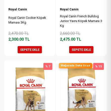
Royal Canin
Royal Canin
Royal Canin French Bulldog
Royal Canin Cocker Köpek
Junior Yavru Köpek Maması 3
Maması 3Kg
Kg
2,470.00
TL
2,660.00
TL
2,300.00
TL
2,475.00
TL
SEPETE EKLE
SEPETE EKLE
Mağazada Daha Ucuz
% 7
% 15