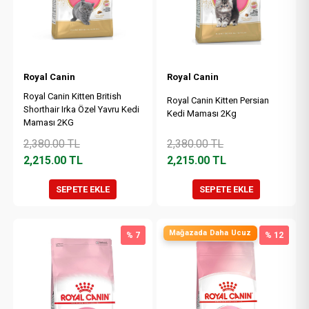
Royal Canin
Royal Canin
Royal Canin Kitten British
Royal Canin Kitten Persian
Shorthair Irka Özel Yavru Kedi
Kedi Maması 2Kg
Maması 2KG
2,380.00
TL
2,380.00
TL
2,215.00
TL
2,215.00
TL
SEPETE EKLE
SEPETE EKLE
Mağazada Daha Ucuz
% 7
% 12