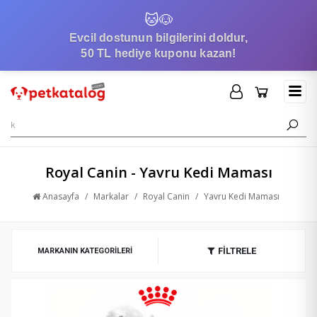
🐱
🐶
Evcil dostunun bilgilerini doldur,
50 TL hediye kuponu kazan!
Royal Canin - Yavru Kedi Maması
Anasayfa
/
Markalar
/
Royal Canin
/
Yavru Kedi Maması
FİLTRELE
MARKANIN KATEGORILERI