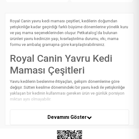
Royal Canin yavru kedi maması çeşitleri, kedilerin doğumdan
yetişkinliğe kadar geçirdiği farklı büyüme dönemlerine yönelik kuru
ve yaş mama seçeneklerinden oluşur. Petkatalog’da bulunan
ürünleri yavru kedinizin yaşı, kısırlaştırılma durumu, ırkı, mama
formu ve ambalaj gramajına göre karşılaştırabilirsiniz.
Royal Canin Yavru Kedi
Maması Çeşitleri
Yavru kedilerin beslenme ihtiyaçları, gelişim dönemlerine göre
değişir. Sütten kesilme dönemindeki bir yavru kedi ile yetişkinliğe
yaklaşan bir kedinin kullanması gereken ürün ve günlük porsiyon
miktarı aynı olmayabilir.
Royal Canin yavru kedi ürünleri arasında anne ve küçük yavrulara
yönelik Mother & Babycat, genel büyüme dönemine yönelik Kitten,
Devamını Göster
kısırlaştırılmış yavrular için Kitten Sterilised ve belirli kedi ırklarına
yönelik ürünler bulunur. Petkatalog’daki güncel ürün çeşitliliği ve
stok durumu zaman içinde değişebilir.