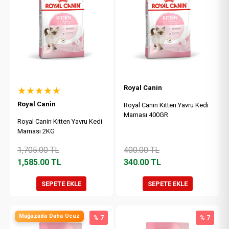
Royal Canin
★★★★★
Royal Canin
Royal Canin Kitten Yavru Kedi
Maması 400GR
Royal Canin Kitten Yavru Kedi
Maması 2KG
1,705.00
TL
400.00
TL
1,585.00
TL
340.00
TL
SEPETE EKLE
SEPETE EKLE
Mağazada Daha Ucuz
% 7
% 7