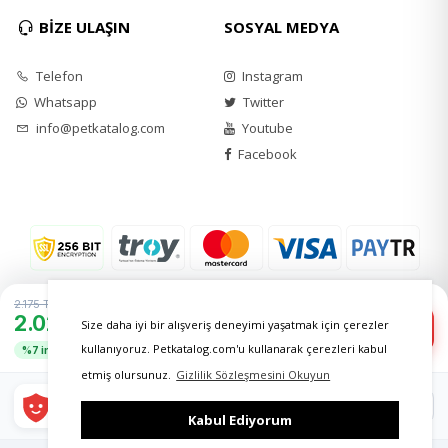
BİZE ULAŞIN
SOSYAL MEDYA
Telefon
Instagram
Whatsapp
Twitter
info@petkatalog.com
Youtube
Facebook
2.175 TL
2.025 TL
−
+
Size daha iyi bir alışveriş deneyimi yaşatmak için çerezler
1
Sepete Ekle
kullanıyoruz. Petkatalog.com'u kullanarak çerezleri kabul
%7 indirim
etmiş olursunuz.
Gizlilik Sözleşmesini Okuyun
Daha avantajlı fiyatlar
Google Play
'DEN ALIN
mobil uygulamada seni bekliyor!
Kabul Ediyorum