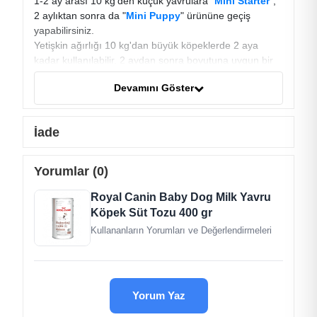
1-2 ay arası 10 kg'den küçük yavrulara "
Mini Starter
",
2 aylıktan sonra da "
Mini Puppy
" ürününe geçiş
yapabilirsiniz.
Yetişkin ağırlığı 10 kg'dan büyük köpeklerde 2 aya
kadar kullanılabilir. 2 aydan sonra boyutuna uygun bir
puppy ürününe geçiş yapabilirsiniz.
Devamını Göster
İade
Yorumlar (0)
Royal Canin Baby Dog Milk Yavru
Köpek Süt Tozu 400 gr
Kullananların Yorumları ve Değerlendirmeleri
Yorum Yaz