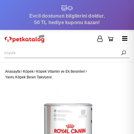
🐱
🐶
Evcil dostunun bilgilerini doldur,
50 TL hediye kuponu kazan!
Anasayfa
Köpek
Köpek Vitamin ve Ek Besinleri
Yavru Köpek Besin Takviyesi