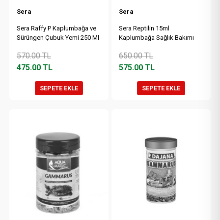
Sera
Sera
Sera Raffy P Kaplumbağa ve
Sera Reptilin 15ml
Sürüngen Çubuk Yemi 250 Ml
Kaplumbağa Sağlık Bakımı
570.00
TL
650.00
TL
475.00
TL
575.00
TL
SEPETE EKLE
SEPETE EKLE