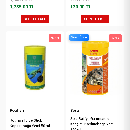
1,235.00
TL
130.00
TL
SEPETE EKLE
SEPETE EKLE
Yeni Ürün
% 13
% 17
Rotifish
Sera
Sera Raffy I Gammarus
Rotifish Turtle Stick
Karışımı Kaplumbağa Yemi
Kaplumbağa Yemi 50 ml
250 ml