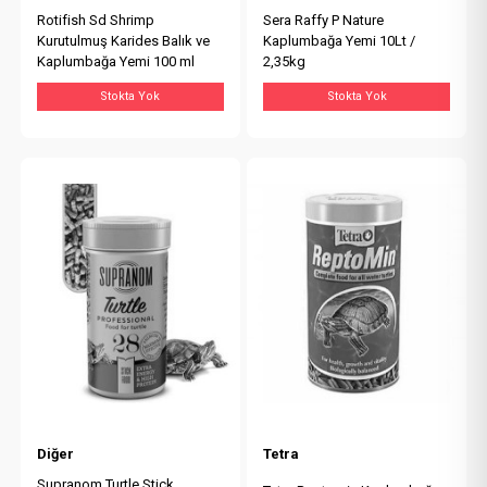
Rotifish Sd Shrimp
Sera Raffy P Nature
Kurutulmuş Karides Balık ve
Kaplumbağa Yemi 10Lt /
Kaplumbağa Yemi 100 ml
2,35kg
Stokta Yok
Stokta Yok
Diğer
Tetra
Supranom Turtle Stick