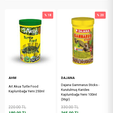
% 18
% 20
AHM
DAJANA
Dajana Gammarus Sticks -
Art Akua Turtle Food
Kurutulmuş Karides
Kaplumbağa Yemi 250ml
Kaplumbağa Yemi 100ml
(36gr)
220.00
TL
330.00
TL