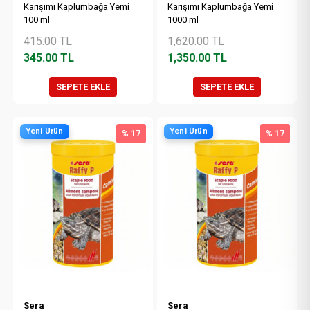
Karışımı Kaplumbağa Yemi
Karışımı Kaplumbağa Yemi
100 ml
1000 ml
415.00
TL
1,620.00
TL
345.00
TL
1,350.00
TL
SEPETE EKLE
SEPETE EKLE
Yeni Ürün
Yeni Ürün
% 17
% 17
Sera
Sera