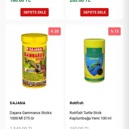
180.00
TL
265.00
TL
SEPETE EKLE
SEPETE EKLE
% 20
% 13
DAJANA
Rotifish
Dajana Gammarus Sticks
Rotifish Turtle Stick
1000 Ml 375 Gr
Kaplumbağa Yemi 100 ml
1,545.00
TL
150.00
TL