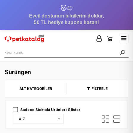
🐱
🐶
Evcil dostunun bilgilerini doldur,
50 TL hediye kuponu kazan!
Sürüngen
ALT KATEGORİLER
FİLTRELE
Sadece Stoktaki Ürünleri Göster
A-Z