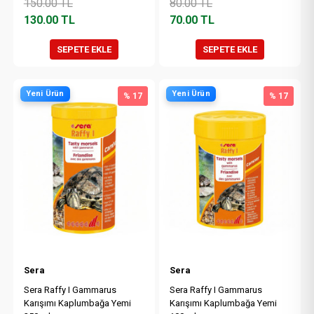
150.00
TL
80.00
TL
130.00
TL
70.00
TL
SEPETE EKLE
SEPETE EKLE
Yeni Ürün
Yeni Ürün
% 17
% 17
Sera
Sera
Sera Raffy I Gammarus
Sera Raffy I Gammarus
Karışımı Kaplumbağa Yemi
Karışımı Kaplumbağa Yemi