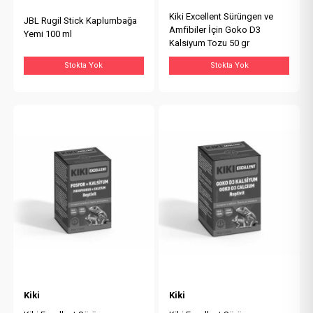
Kiki Excellent Sürüngen ve
JBL Rugil Stick Kaplumbağa
Amfibiler İçin Goko D3
Yemi 100 ml
Kalsiyum Tozu 50 gr
Stokta Yok
Stokta Yok
Kiki
Kiki