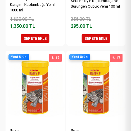
Sera Raffy P Kaplumbağa ve
Karışımı Kaplumbağa Yemi
Sürüngen Çubuk Yemi 100 ml
1000 ml
1,620.00
TL
355.00
TL
1,350.00
TL
295.00
TL
SEPETE EKLE
SEPETE EKLE
Yeni Ürün
Yeni Ürün
% 17
% 17
Sera
Sera