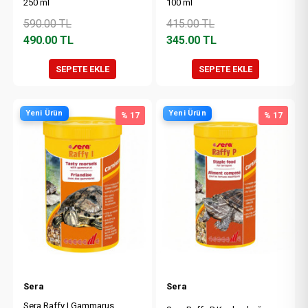
250 ml
100 ml
590.00
TL
415.00
TL
490.00
TL
345.00
TL
SEPETE EKLE
SEPETE EKLE
Yeni Ürün
Yeni Ürün
% 17
% 17
Sera
Sera
Sera Raffy I Gammarus