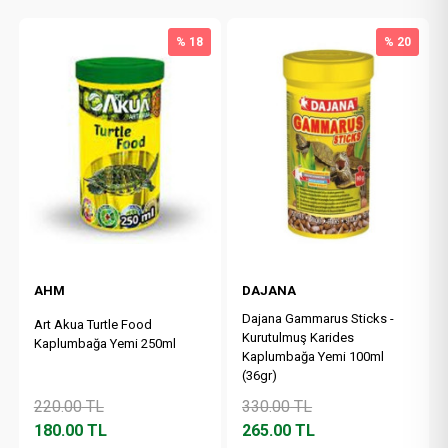
% 18
% 20
AHM
DAJANA
Dajana Gammarus Sticks -
Art Akua Turtle Food
Kurutulmuş Karides
Kaplumbağa Yemi 250ml
Kaplumbağa Yemi 100ml
(36gr)
220.00
TL
330.00
TL
180.00
TL
265.00
TL