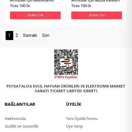
Amfibiler İçin Multivitamin
Amfibiler İçin Muzlu Kalsium
Tozu 100 Gr
Tozu 100 Gr
Stokta Yok
Stokta Yok
(current)
1
2
Sonraki
Son
PETKATALOG EVCIL HAYVAN ÜRÜNLERI VE ELEKTRONIK MARKET
SANAYI TICARET LIMITED SIRKETI
BAĞLANTILAR
ÜYELİK
Hakkımızda
Yeni Üyelik Formu
Gizlilik ve Güvenlik
Üye Girişi