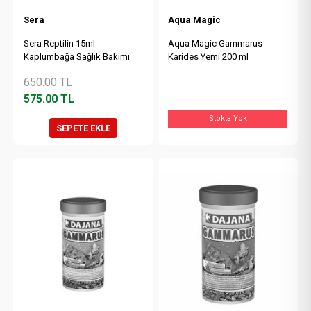
Sera
Aqua Magic
Sera Reptilin 15ml
Aqua Magic Gammarus
Kaplumbağa Sağlık Bakımı
Karides Yemi 200 ml
650.00
TL
575.00
TL
Stokta Yok
SEPETE EKLE