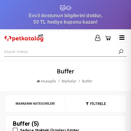
🐱
🐶
Evcil dostunun bilgilerini doldur,
50 TL hediye kuponu kazan!
Buffer
Anasayfa
/
Markalar
/
Buffer
FİLTRELE
MARKANIN KATEGORILERI
Buffer (5)
Sadece Stoktaki Ürünleri Göster