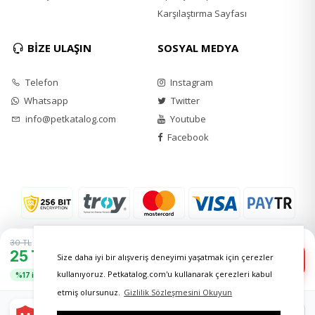
Çamaşır makinesindeki tüyleri temizlemek için
Karşılaştırma Sayfası
aparatı kullanmadan önce, çamaşır makinesinin
tüy temizleme yuvasına ekleyin.
BİZE ULAŞIN
SOSYAL MEDYA
Telefon
Instagram
Whatsapp
Twitter
info@petkatalog.com
Youtube
Facebook
30 TL
25 TL
−
+
Size daha iyi bir alışveriş deneyimi yaşatmak için çerezler
1
Sepete Ekle
kullanıyoruz. Petkatalog.com'u kullanarak çerezleri kabul
%17 indirim
etmiş olursunuz.
Gizlilik Sözleşmesini Okuyun
Daha avantajlı fiyatlar
Google Play