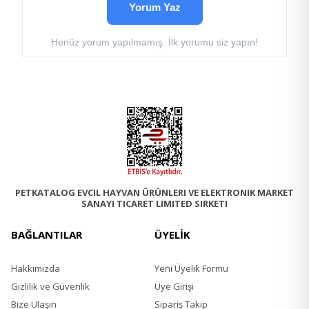
Yorum Yaz
Kolay Temizlenebilir:
Kullanıldıktan sonra tüyleri
kolayca temizleyebilir ve yeniden kullanabilirsiniz.
Henüz yorum yapılmamış. İlk yorumu siz yapın!
Anahtar Avantajlar:
Evcil hayvanınızın tüylerini temizlemek için etkili
bir araçtır.
Çamaşır makinesi içindeki tüyleri toplamak için
kullanabilirsiniz.
Pati şekli ile sevimli ve eğlenceli bir tasarıma
sahiptir.
Hafif ve taşınabilir olduğu için her yerde
kullanabilirsiniz.
PETKATALOG EVCIL HAYVAN ÜRÜNLERI VE ELEKTRONIK MARKET
Silikon malzeme, dayanıklılığı ve uzun
SANAYI TICARET LIMITED SIRKETI
ömürlülüğü garanti eder.
BAĞLANTILAR
Kullanım Talimatları:
ÜYELİK
Aparatı evcil hayvanınızın tüylerini temizlemek
Hakkımızda
Yeni Üyelik Formu
istediğiniz bölgeye hafifçe bastırarak kullanın.
Gizlilik ve Güvenlik
Üye Girişi
Tüyleri topladıktan sonra, aparatı sallayarak veya
tüyleri çıkarmak için temizleyin.
Bize Ulaşın
Sipariş Takip