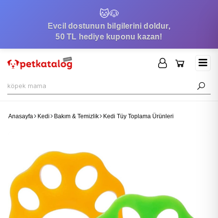
🐱
🐶
Evcil dostunun bilgilerini doldur,
50 TL hediye kuponu kazan!
Anasayfa
Kedi
Bakım & Temizlik
Kedi Tüy Toplama Ürünleri