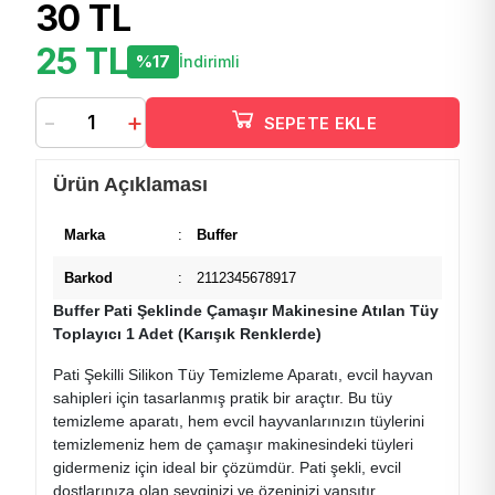
30 TL
25 TL
%17
İndirimli
-
+
SEPETE EKLE
Ürün Açıklaması
Marka
:
Buffer
Barkod
:
2112345678917
Buffer Pati Şeklinde Çamaşır Makinesine Atılan Tüy
Toplayıcı 1 Adet (Karışık Renklerde)
Pati Şekilli Silikon Tüy Temizleme Aparatı, evcil hayvan
sahipleri için tasarlanmış pratik bir araçtır. Bu tüy
temizleme aparatı, hem evcil hayvanlarınızın tüylerini
temizlemeniz hem de çamaşır makinesindeki tüyleri
gidermeniz için ideal bir çözümdür. Pati şekli, evcil
dostlarınıza olan sevginizi ve özeninizi yansıtır.