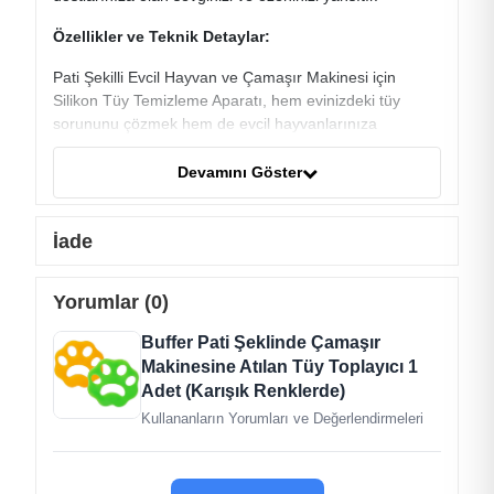
Özellikler ve Teknik Detaylar:
Pati Şekilli Evcil Hayvan ve Çamaşır Makinesi için
Silikon Tüy Temizleme Aparatı, hem evinizdeki tüy
sorununu çözmek hem de evcil hayvanlarınıza
bakarken eğlenceli bir deneyim sunmak için mükemmel
bir araçtır. Hafif, taşınabilir ve etkili bir şekilde tüyleri
Devamını Göster
toplar.
Silikon Malzeme:
Aparat, yüksek kaliteli silikon
İade
malzemeden üretilmiştir. Bu malzeme, tüyleri kolayca
toplar ve çamaşır makinesi için uygundur.
Yorumlar (0)
Pati Tasarımı:
Pati şeklindeki tasarım, sevimli ve
Buffer Pati Şeklinde Çamaşır
kullanışlıdır. Evcil hayvanınızın patisini temsil eder.
Makinesine Atılan Tüy Toplayıcı 1
Çift Taraflı Kullanım:
Aparatın her iki tarafı da tüyleri
Adet (Karışık Renklerde)
toplamak için kullanılabilir.
Kullananların Yorumları ve Değerlendirmeleri
Hafif ve Taşınabilir:
Hafif ve taşınabilir yapısı
sayesinde her yere götürebilirsiniz.