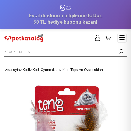
🐱
🐶
Evcil dostunun bilgilerini doldur,
50 TL hediye kuponu kazan!
Anasayfa
Kedi
Kedi Oyuncakları
Kedi Topu ve Oyuncakları