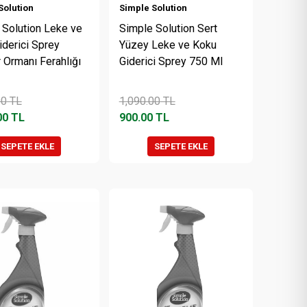
Solution
Simple Solution
 Solution Leke ve
Simple Solution Sert
iderici Sprey
Yüzey Leke ve Koku
 Ormanı Ferahlığı
Giderici Sprey 750 Ml
00
TL
1,090.00
TL
00
TL
900.00
TL
SEPETE EKLE
SEPETE EKLE