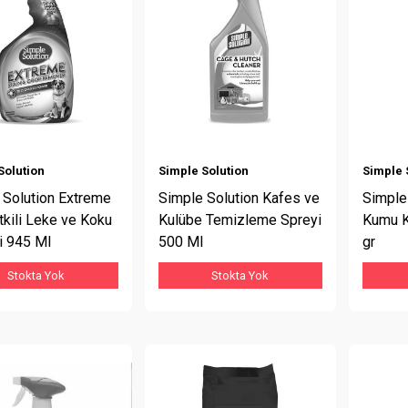
Solution
Simple Solution
Simple 
 Solution Extreme
Simple Solution Kafes ve
Simple
tkili Leke ve Koku
Kulübe Temizleme Spreyi
Kumu K
i 945 Ml
500 Ml
gr
Stokta Yok
Stokta Yok