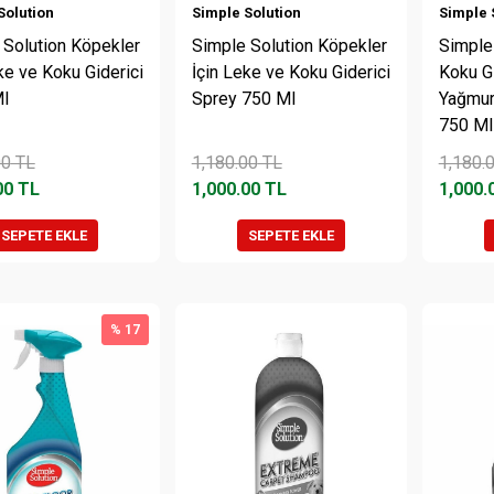
Solution
Simple Solution
Simple 
 Solution Köpekler
Simple Solution Köpekler
Simple
ke ve Koku Giderici
İçin Leke ve Koku Giderici
Koku G
l
Sprey 750 Ml
Yağmur
750 Ml
00
TL
1,180.00
TL
1,180.
00
TL
1,000.00
TL
1,000.
SEPETE EKLE
SEPETE EKLE
% 17