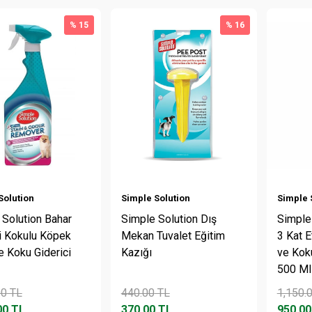
% 15
% 16
Solution
Simple Solution
Simple 
 Solution Bahar
Simple Solution Dış
Simple
si Kokulu Köpek
Mekan Tuvalet Eğitim
3 Kat E
e Koku Giderici
Kazığı
ve Koku
500 Ml
00
TL
440.00
TL
1,150.
00
TL
370.00
TL
950.00