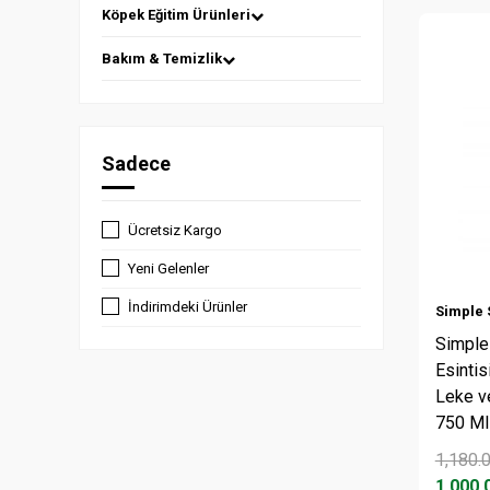
Köpek Eğitim Ürünleri
Bakım & Temizlik
Sadece
Ücretsiz Kargo
Yeni Gelenler
İndirimdeki Ürünler
Simple 
Simple
Esinti
Leke v
750 Ml
1,180.
1,000.