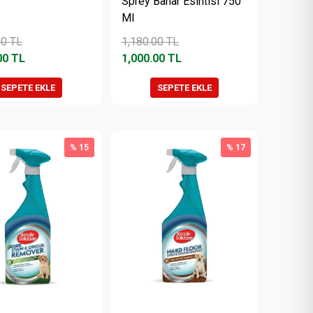
Sprey Bahar Esintisi 750
Ml
00
TL
1,180.00
TL
00
TL
1,000.00
TL
SEPETE EKLE
SEPETE EKLE
% 15
% 17