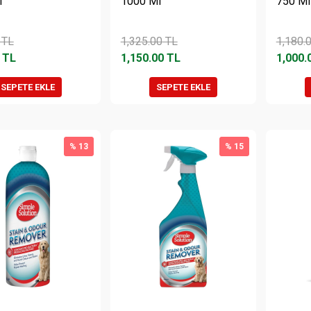
i
1000 Ml
750 Ml
TL
1,325.00
TL
1,180.
TL
1,150.00
TL
1,000.
SEPETE EKLE
SEPETE EKLE
% 13
% 15