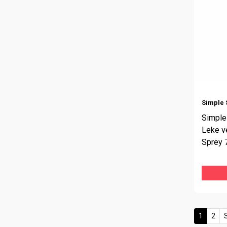
Simple 
Simple
Leke v
Sprey 
(curren
1
2