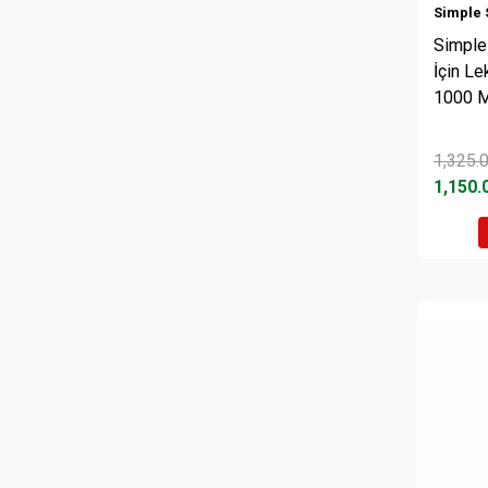
Simple 
Simple
İçin Le
1000 M
1,325.
1,150.