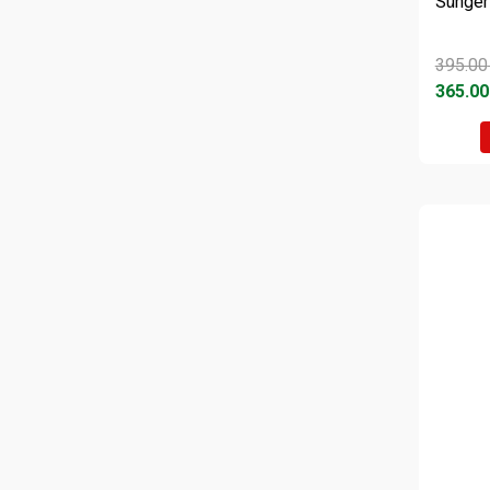
Sünger
395.00
365.00