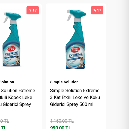
% 17
% 17
Solution
Simple Solution
 Solution Extreme
Simple Solution Extreme
tkili Köpek Leke
3 Kat Etkili Leke ve Koku
 Giderici Sprey
Giderici Sprey 500 ml
00
TL
1,150.00
TL
TL
950.00
TL