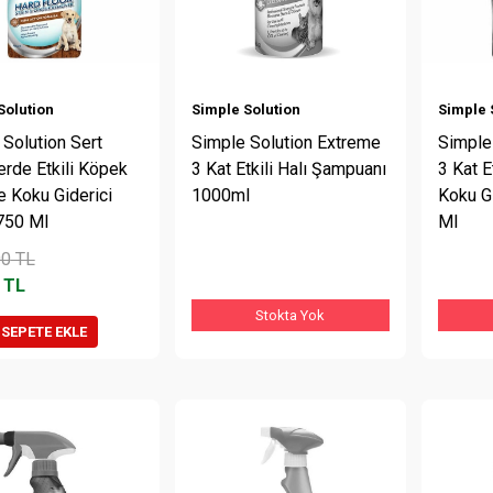
Solution
Simple Solution
Simple 
Solution Sert
Simple Solution Extreme
Simple
erde Etkili Köpek
3 Kat Etkili Halı Şampuanı
3 Kat E
e Koku Giderici
1000ml
Koku G
750 Ml
Ml
00
TL
TL
Stokta Yok
SEPETE EKLE