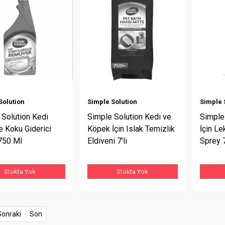
Solution
Simple Solution
Simple 
 Solution Kedi
Simple Solution Kedi ve
Simple 
e Koku Giderici
Köpek İçin Islak Temizlik
İçin Le
750 Ml
Eldiveni 7'li
Sprey 
Stokta Yok
Stokta Yok
t)
Sonraki
Son