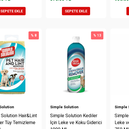
SEPETE EKLE
SEPETE EKLE
% 8
% 13
Solution
Simple Solution
Simple 
Solution Hair&Lint
Simple Solution Kediler
Simple
r Tüy Temizleme
İçin Leke ve Koku Giderici
Leke v