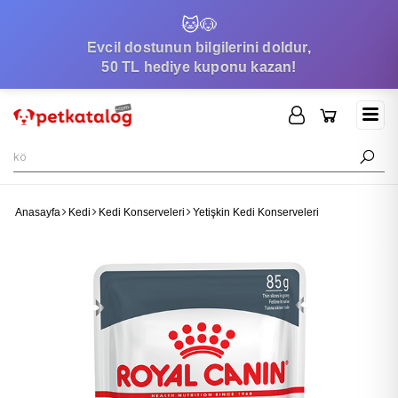
🐱
🐶
Evcil dostunun bilgilerini doldur,
50 TL hediye kuponu kazan!
Anasayfa
Kedi
Kedi Konserveleri
Yetişkin Kedi Konserveleri