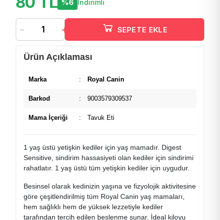
80 TL
%6
İndirimli
-
+
SEPETE EKLE
Ürün Açıklaması
Marka
:
Royal Canin
Barkod
:
9003579309537
Mama İçeriği
:
Tavuk Eti
1 yaş üstü yetişkin kediler için yaş mamadır. Digest
Sensitive, sindirim hassasiyeti olan kediler için sindirimi
rahatlatır. 1 yaş üstü tüm yetişkin kediler için uygudur.
Besinsel olarak kedinizin yaşına ve fizyolojik aktivitesine
göre çeşitlendirilmiş tüm Royal Canin yaş mamaları,
hem sağlıklı hem de yüksek lezzetiyle kediler
tarafından tercih edilen beslenme sunar. İdeal kiloyu