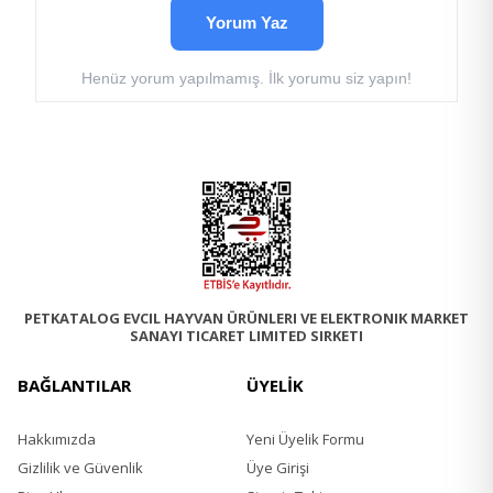
Yorum Yaz
Protein %9,5
Yağ %4
Henüz yorum yapılmamış. İlk yorumu siz yapın!
Diyetsel Lif %0,6
Kül %1,7
Nem %80,5
Besin Katkı Maddeleri
Vitamin D3 200 IU/kg
Demir 3,6 mg/kg
Iyot 0,35 mg/kg
Bakır 2,8 mg/kg
Manganez 1 mg /kg
PETKATALOG EVCIL HAYVAN ÜRÜNLERI VE ELEKTRONIK MARKET
Çinko 11 mg/kg
SANAYI TICARET LIMITED SIRKETI
BAĞLANTILAR
ÜYELİK
Hakkımızda
Yeni Üyelik Formu
Gizlilik ve Güvenlik
Üye Girişi