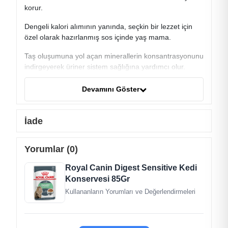
korur.
Dengeli kalori alımının yanında, seçkin bir lezzet için
özel olarak hazırlanmış sos içinde yaş mama.
Taş oluşumuna yol açan minerallerin konsantrasyonunu
indirgeyerek üriner sistem sağlığına yardımcı olur.
Sindirilebilirliği yüksek Digest Sensitive 9, dışkı
Devamını Göster
kokusunu önemli ölçüde azaltır. Vitamin desteği içeren
mama kedilerin genel sağlık durumuna olumlu etki
eder.
İade
İçerik
Yorumlar (0)
Et ve Hayvansal Türevler
Tahıllar
Royal Canin Digest Sensitive Kedi
Bitkisel Orjinli Türevler
Konservesi 85Gr
Mineraller
Kullananların Yorumları ve Değerlendirmeleri
Bitkisel Protein Ekstratları
Çeşitli Şekerler
Analiz Raporu