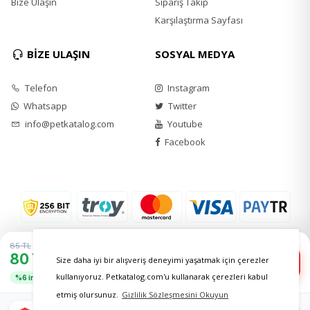
Bize Ulaşın
Sipariş Takip
Karşılaştırma Sayfası
BİZE ULAŞIN
SOSYAL MEDYA
Telefon
Instagram
Whatsapp
Twitter
info@petkatalog.com
Youtube
Facebook
85 TL
80 TL
−
+
Size daha iyi bir alışveriş deneyimi yaşatmak için çerezler
1
Sepete Ekle
kullanıyoruz. Petkatalog.com'u kullanarak çerezleri kabul
%6 indirim
etmiş olursunuz.
Gizlilik Sözleşmesini Okuyun