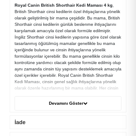
Royal Canin British Shorthair Kedi Maması 4 kg
,
British Shorthair cinsi kedilerin özel ihtiyaçlarına yönelik
olarak geliştirilmiş bir mama çeşididir. Bu mama, British
Shorthair cinsi kedilerin günlük beslenme ihtiyaçlarını
karşılamak amacıyla özel olarak formüle edilmiştir.
İngiliz Shorthair cinsi kedilerin yapısına göre özel olarak
tasarlanmış öğütülmüş mamalar genellikle bu mama
içeriğinde bulunur ve cinsin ihtiyaçlarına yönelik
formülasyonlar içerebilir. Bu mama genellikle cinsin kilo
kontrolüne yardımcı olacak şekilde formüle edilmiş olup
aynı zamanda cinsin tüy yapısını desteklemek amacıyla
özel içerikler içerebilir. Royal Canin British Shorthair
Kedi Maması, cinsin genel sağlık ihtiyaçlarına yönelik
olarak özenle hazırlanmış bir mama olabilir. Her cinsin
farklı beslenme ihtiyaçları olduğu için, bu mama cinsin
ihtiyaçlarına göre özel olarak tasarlanmıştır.
Devamını Göster
İçerik
İade
Hidrolize Edilmiş Kıkırdak (Kondroitin Kaynağı).
Bitkisel Lifler
Soya Yağı