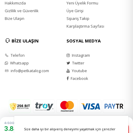
biberiye özü
Hakkımızda
Yeni Üyelik Formu
Antioksidanlar
Gizlilik ve Güvenlik
Üye Girişi
Bize Ulaşın
Sipariş Takip
Besleme Rehberi
Karşılaştırma Sayfası
3 kg kediler için günlük 45 gr
4 kg kediler için günlük 60 gr
BİZE ULAŞIN
SOSYAL MEDYA
5 kg kediler için günlük 70 gr
6 kg kediler için günlük 90 gr
Telefon
Instagram
Beslenme seviyeleri genel bilgi özelliği taşımaktadır.
Whatsapp
Twitter
Evcil hayvanınızın hareketlilik ve yaşına göre ayarlama
info@petkatalog.com
Youtube
yapılması önerilir. Ürün ambalajında tam besleme
Facebook
rehberini bulabilirsiniz.
4.500 TL
3.845 TL
−
+
Size daha iyi bir alışveriş deneyimi yaşatmak için çerezler
1
Sepete Ekle