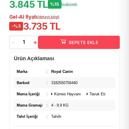
3.845 TL
%15
İndirimli
Gel-Al fiyatı
(detaylı bilgi)
3.735 TL
-%3
-
+
SEPETE EKLE
Ürün Açıklaması
Marka
:
Royal Canin
Barkod
:
3182550756440
Mama İçeriği
:
Kümes Hayvanı
Tavuk Eti
Mama Gramajı
:
4 - 9,9 KG
Tahıl İçeriği
:
Tahıllı