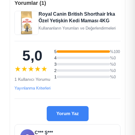
Yorumlar (1)
Mineraller
Hindiba Posası
Royal Canin British Shorthair Irka
Mısır Gluten
Özel Yetişkin Kedi Maması 4KG
Hayvansal Yağlar
Kullananların Yorumları ve Değerlendirmeleri
Kurutulmuş Kümes Hayvanları Eti
Kadife Çiçeği Özü (Lutein Kaynağı)
Hidrolize Maya (Mannan-Oligo-Sakkaritler
5,0
Kaynağı)
5
%100
Bitkisel Protein İzolat*
4
%0
Hodan Yağı
3
%0
★
★
★
★
★
Balık Yağı
2
%0
Hidrolize Hayvansal Proteinler
1
%0
1 Kullanıcı Yorumu
Mısır
Yayınlanma Kriterleri
Hidrolize Edilmiş Kabuklu Hayvanlar (Glukozamin
Kaynağı)
Frukto-Oligo-Sakkaritler
Pirinç
Yorum Yaz
Analiz Tablosu
Protein: %34
C*** Ş***