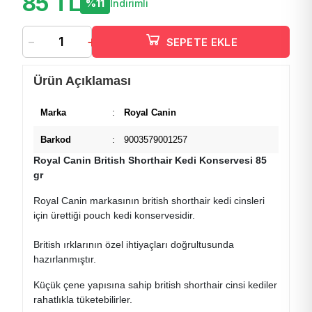
85 TL
%11
İndirimli
-
+
SEPETE EKLE
Ürün Açıklaması
Marka
:
Royal Canin
Barkod
:
9003579001257
Royal Canin British Shorthair Kedi Konservesi 85
gr
Royal Canin markasının british shorthair kedi cinsleri
için ürettiği pouch kedi konservesidir.
British ırklarının özel ihtiyaçları doğrultusunda
hazırlanmıştır.
Küçük çene yapısına sahip british shorthair cinsi kediler
rahatlıkla tüketebilirler.