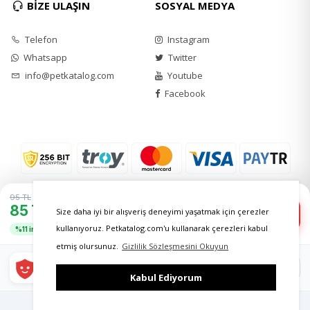
BİZE ULAŞIN
SOSYAL MEDYA
Telefon
Instagram
Whatsapp
Twitter
info@petkatalog.com
Youtube
Facebook
95 TL
85 TL
−
+
Size daha iyi bir alışveriş deneyimi yaşatmak için çerezler
1
Sepete Ekle
kullanıyoruz. Petkatalog.com'u kullanarak çerezleri kabul
%11 indirim
etmiş olursunuz.
Gizlilik Sözleşmesini Okuyun
Daha avantajlı fiyatlar
Google Play
'DEN ALIN
mobil uygulamada seni bekliyor!
Kabul Ediyorum