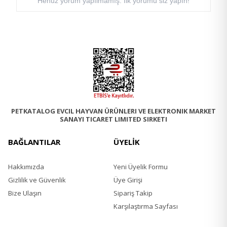
Henüz yorum yapılmamış. İlk yorumu siz yapın!
E5 ( Manganez ) : 2.4 Mg
E6 ( Çinko ) : 24 Mg .
PETKATALOG EVCIL HAYVAN ÜRÜNLERI VE ELEKTRONIK MARKET
SANAYI TICARET LIMITED SIRKETI
BAĞLANTILAR
ÜYELİK
Hakkımızda
Yeni Üyelik Formu
Gizlilik ve Güvenlik
Üye Girişi
Bize Ulaşın
Sipariş Takip
Karşılaştırma Sayfası