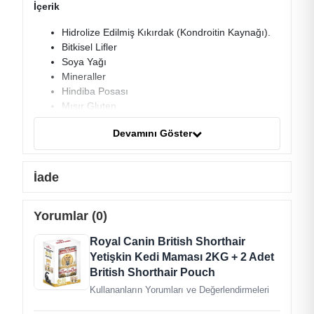
İçerik
Hidrolize Edilmiş Kıkırdak (Kondroitin Kaynağı).
Bitkisel Lifler
Soya Yağı
Mineraller
Hindiba Posası
Mısır Gluten
Hayvansal Yağlar
Devamını Göster
Kurutulmuş Kümes Hayvanları Eti
Kadife Çiçeği Özü (Lutein Kaynağı)
Hidrolize Maya (Mannan-Oligo-Sakkaritler
İade
Kaynağı)
Bitkisel Protein İzolat*
Hodan Yağı
Yorumlar (0)
Balık Yağı
Hidrolize Hayvansal Proteinler
Royal Canin British Shorthair
Mısır
Yetişkin Kedi Maması 2KG + 2 Adet
Hidrolize Edilmiş Kabuklu Hayvanlar (Glukozamin
British Shorthair Pouch
Kaynağı)
Kullananların Yorumları ve Değerlendirmeleri
Frukto-Oligo-Sakkaritler
Pirinç