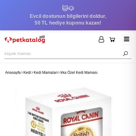
🐱
🐶
Evcil dostunun bilgilerini doldur,
50 TL hediye kuponu kazan!
Anasayfa
Kedi
Kedi Mamaları
Irka Özel Kedi Maması