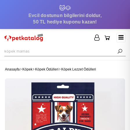
🐱
🐶
Evcil dostunun bilgilerini doldur,
50 TL hediye kuponu kazan!
Anasayfa
Köpek
Köpek Ödülleri
Köpek Lezzet Ödülleri