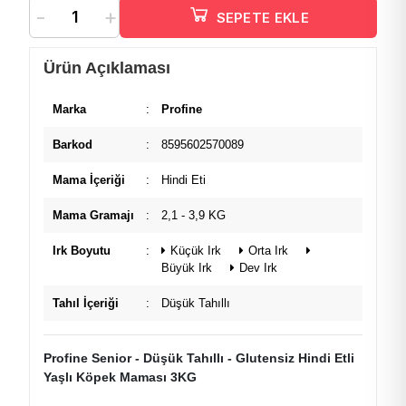
-
+
SEPETE EKLE
Ürün Açıklaması
Marka
:
Profine
Barkod
:
8595602570089
Mama İçeriği
:
Hindi Eti
Mama Gramajı
:
2,1 - 3,9 KG
Irk Boyutu
:
Küçük Irk
Orta Irk
Büyük Irk
Dev Irk
Tahıl İçeriği
:
Düşük Tahıllı
Profine Senior - Düşük Tahıllı - Glutensiz Hindi Etli
Yaşlı Köpek Maması 3KG