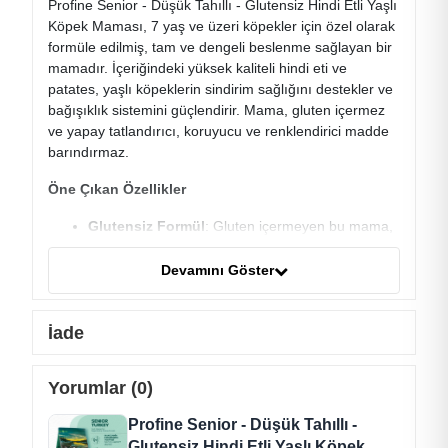
Profine Senior - Düşük Tahıllı - Glutensiz Hindi Etli Yaşlı
Köpek Maması, 7 yaş ve üzeri köpekler için özel olarak
formüle edilmiş, tam ve dengeli beslenme sağlayan bir
mamadır. İçeriğindeki yüksek kaliteli hindi eti ve
patates, yaşlı köpeklerin sindirim sağlığını destekler ve
bağışıklık sistemini güçlendirir. Mama, gluten içermez
ve yapay tatlandırıcı, koruyucu ve renklendirici madde
barındırmaz.
Öne Çıkan Özellikler
Glutensiz Formül
: Gluten içermeyen bu mama,
sindirim hassasiyeti olan yaşlı köpekler için
idealdir.
Devamını Göster
Yüksek Kaliteli Hindi Eti
: Yüksek kaliteli hindi
eti ve hindi unu, köpeğinizin kas gelişimini ve
İade
genel sağlığını destekler.
Patates ve Kurutulmuş Elma
: Patates ve
Yorumlar (0)
kurutulmuş elma, sindirimi kolay karbonhidrat
Profine Senior - Düşük Tahıllı -
kaynakları sağlar.
Glutensiz Hindi Etli Yaşlı Köpek