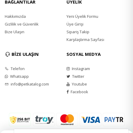
BAĞLANTILAR
ÜYELİK
Hidrolize tavuk karaciğeri (%2)
Karides (%1.5)
Hakkımızda
Yeni Üyelik Formu
Somon yağı (%1)
Gizlilik ve Güvenlik
Üye Girişi
Bize Ulaşın
Sipariş Takip
Deniz yosunu (%0.5)
Karşılaştırma Sayfası
Glukozamin sülfat (%0.02)
BİZE ULAŞIN
SOSYAL MEDYA
Hindiba kökü (mannan-oligosakkaritler kaynağı)
(%0.018)
Telefon
Instagram
Bitkisel karışım (rezene, fesleğen, adaçayı)
Whatsapp
Twitter
(%0.018)
info@petkatalog.com
Youtube
Frukto-oligosakkaritler (%0.012)
Facebook
Yucca schidigera özütü (%0.01)
Kondroitin sülfat (%0.012)
Analitik Bileşenler