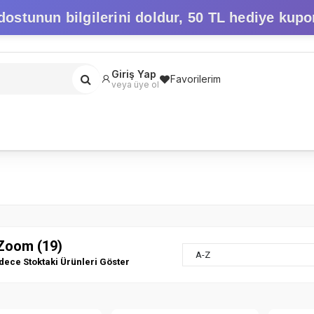
dostunun bilgilerini doldur,
50 TL hediye kupo
Giriş Yap
Favorilerim
veya üye ol
Zoom (19)
A-Z
dece Stoktaki Ürünleri Göster