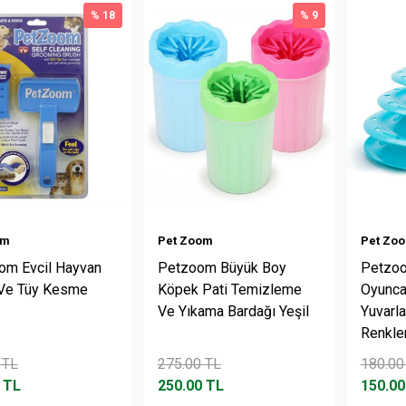
% 18
% 9
om
Pet Zoom
Pet Zo
om Evcil Hayvan
Petzoom Büyük Boy
Petzoo
 Ve Tüy Kesme
Köpek Pati Temizleme
Oyuncak
Ve Yıkama Bardağı Yeşil
Yuvarla
Renkle
TL
275.00
TL
180.00
TL
250.00
TL
150.00