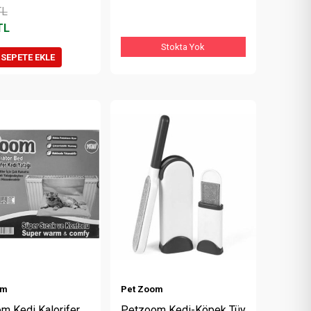
L
TL
Stokta Yok
SEPETE EKLE
om
Pet Zoom
m Kedi Kalorifer
Petzoom Kedi-Köpek Tüy