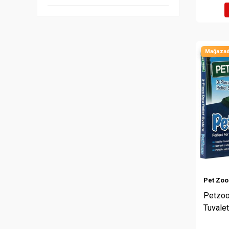
Mağazad
Pet Zo
Petzoo
Tuvale