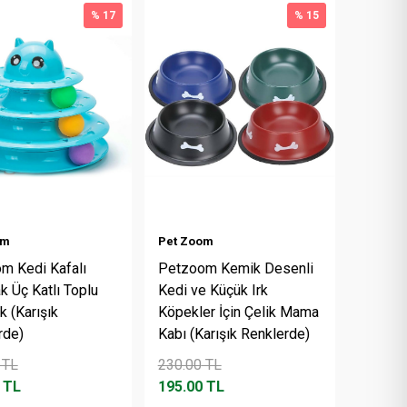
% 17
% 15
om
Pet Zoom
m Kedi Kafalı
Petzoom Kemik Desenli
 Üç Katlı Toplu
Kedi ve Küçük Irk
k (Karışık
Köpekler İçin Çelik Mama
rde)
Kabı (Karışık Renklerde)
TL
230.00
TL
TL
195.00
TL