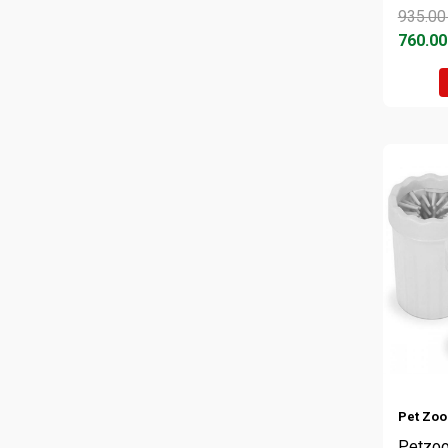
935.00
760.00
Pet Zo
Petzoo