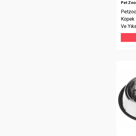
Pet Zo
Petzoo
Köpek 
Ve Yık