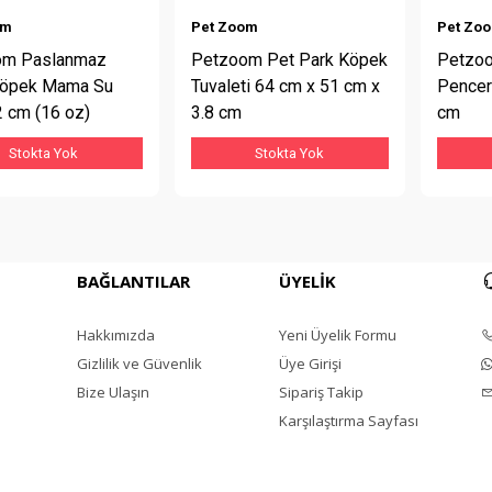
om
Pet Zoom
Pet Zo
om Paslanmaz
Petzoom Pet Park Köpek
Petzoo
Köpek Mama Su
Tuvaleti 64 cm x 51 cm x
Pencer
2 cm (16 oz)
3.8 cm
cm
Stokta Yok
Stokta Yok
BAĞLANTILAR
ÜYELİK
Hakkımızda
Yeni Üyelik Formu
Gizlilik ve Güvenlik
Üye Girişi
Bize Ulaşın
Sipariş Takip
Karşılaştırma Sayfası