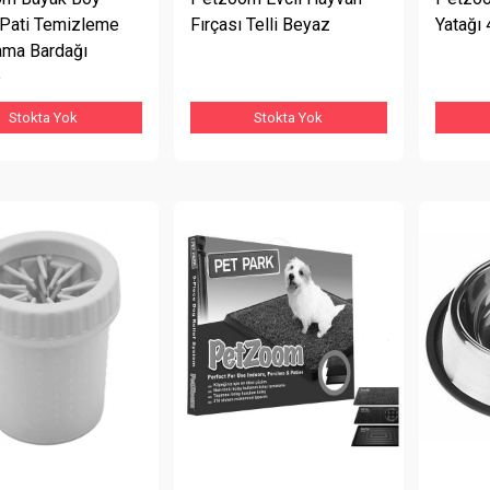
Pati Temizleme
Fırçası Telli Beyaz
Yatağı
ama Bardağı
e
Stokta Yok
Stokta Yok