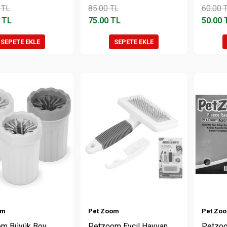
TL
85.00
TL
60.00
T
TL
75.00
TL
50.00
SEPETE EKLE
SEPETE EKLE
om
Pet Zoom
Pet Zo
m Büyük Boy
Petzoom Evcil Hayvan
Petzoo