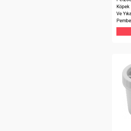
Köpek 
Ve Yık
Pemb