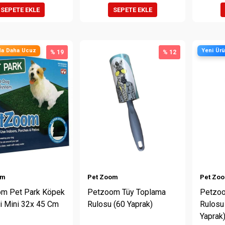
SEPETE EKLE
SEPETE EKLE
a Daha Ucuz
Yeni Ür
% 19
% 12
om
Pet Zoom
Pet Zo
m Pet Park Köpek
Petzoom Tüy Toplama
Petzoo
ti Mini 32x 45 Cm
Rulosu (60 Yaprak)
Rulosu
Yaprak