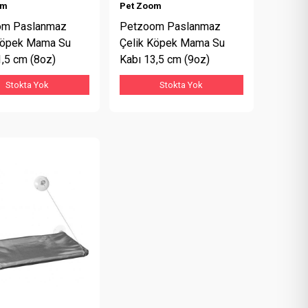
om
Pet Zoom
om Paslanmaz
Petzoom Paslanmaz
Köpek Mama Su
Çelik Köpek Mama Su
1,5 cm (8oz)
Kabı 13,5 cm (9oz)
Stokta Yok
Stokta Yok