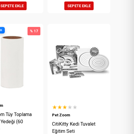
SEPETE EKLE
SEPETE EKLE
ün
% 17
om
★★★
★★
m Tüy Toplama
Pet Zoom
 Yedeği (60
CitiKitty Kedi Tuvalet
)
Eğitim Seti