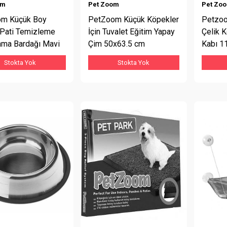
om
Pet Zoom
Pet Zo
m Küçük Boy
PetZoom Küçük Köpekler
Petzo
Pati Temizleme
İçin Tuvalet Eğitim Yapay
Çelik 
ama Bardağı Mavi
Çim 50x63.5 cm
Kabı 1
Stokta Yok
Stokta Yok