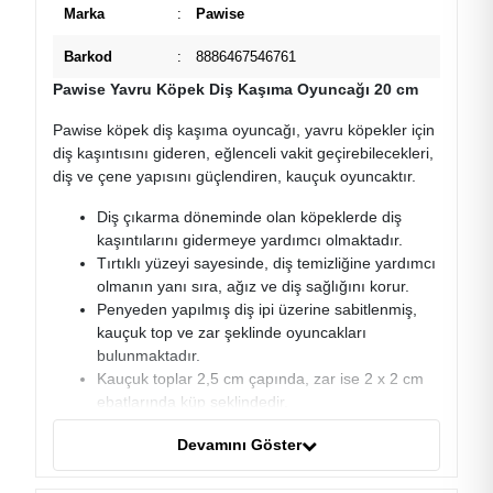
Marka
:
Pawise
Barkod
:
8886467546761
Pawise Yavru Köpek Diş Kaşıma Oyuncağı 20 cm
Pawise köpek diş kaşıma oyuncağı, yavru köpekler için
diş kaşıntısını gideren, eğlenceli vakit geçirebilecekleri,
diş ve çene yapısını güçlendiren, kauçuk oyuncaktır.
Diş çıkarma döneminde olan köpeklerde diş
kaşıntılarını gidermeye yardımcı olmaktadır.
Tırtıklı yüzeyi sayesinde, diş temizliğine yardımcı
olmanın yanı sıra, ağız ve diş sağlığını korur.
Penyeden yapılmış diş ipi üzerine sabitlenmiş,
kauçuk top ve zar şeklinde oyuncakları
bulunmaktadır.
Kauçuk toplar 2,5 cm çapında, zar ise 2 x 2 cm
ebatlarında küp şeklindedir.
Köpek oyuncağı diş ipiyle birlikte 20 cm
Devamını Göster
uzunluğundadır.
Fırlatma, tut-getir gibi birlikte vakit