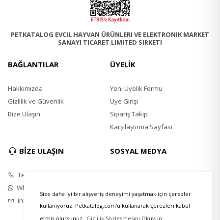
PETKATALOG EVCIL HAYVAN ÜRÜNLERI VE ELEKTRONIK MARKET
SANAYI TICARET LIMITED SIRKETI
BAĞLANTILAR
ÜYELİK
Hakkımızda
Yeni Üyelik Formu
Gizlilik ve Güvenlik
Üye Girişi
Bize Ulaşın
Sipariş Takip
Karşılaştırma Sayfası
BİZE ULAŞIN
SOSYAL MEDYA
Telefon
Instagram
Whatsapp
Twitter
Size daha iyi bir alışveriş deneyimi yaşatmak için çerezler
info@petkatalog.com
Youtube
kullanıyoruz. Petkatalog.com'u kullanarak çerezleri kabul
Facebook
etmiş olursunuz.
Gizlilik Sözleşmesini Okuyun