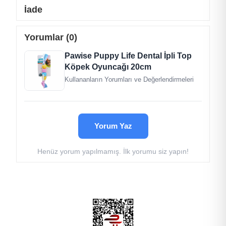
geçirebileceğiniz oyunlar oynamanıza olanak
İade
sağlar.
İç ve dış mekanlarda kullanım için uygundur.
Yorumlar (0)
Pawise Puppy Life Dental İpli Top
Köpek Oyuncağı 20cm
Kullananların Yorumları ve Değerlendirmeleri
Yorum Yaz
Henüz yorum yapılmamış. İlk yorumu siz yapın!