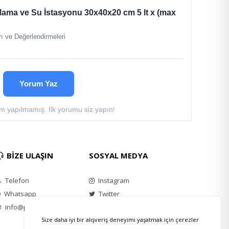
ama ve Su İstasyonu 30x40x20 cm 5 lt x (max
ı ve Değerlendirmeleri
Yorum Yaz
 yapılmamış. İlk yorumu siz yapın!
BİZE ULAŞIN
SOSYAL MEDYA
Telefon
Instagram
Whatsapp
Twitter
info@petkatalog.com
Youtube
Facebook
Size daha iyi bir alışveriş deneyimi yaşatmak için çerezler