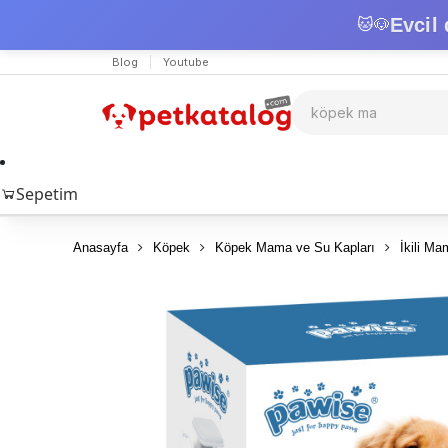
Evcil 
🐱
🐶
Blog
Youtube
Sepetim
Anasayfa
Köpek
Köpek Mama ve Su Kapları
İkili Ma