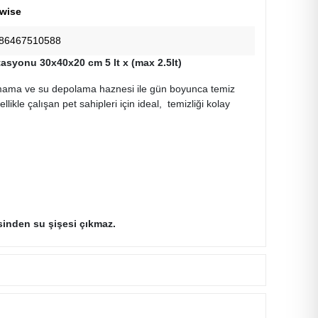
wise
86467510588
asyonu 30x40x20 cm 5 lt x (max 2.5lt)
, mama ve su depolama haznesi ile gün boyunca temiz
kle çalışan pet sahipleri için ideal, temizliği kolay
isinden su şişesi çıkmaz.