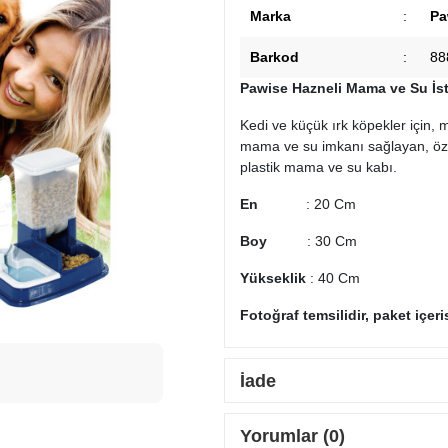
Marka
:
Pa
Barkod
:
88
Pawise Hazneli Mama ve Su İst
Kedi ve küçük ırk köpekler için
mama ve su imkanı sağlayan, özelli
plastik mama ve su kabı.
En
: 20 Cm
Boy
: 30 Cm
Yükseklik
: 40 Cm
Fotoğraf temsilidir, paket içer
İade
Yorumlar (0)