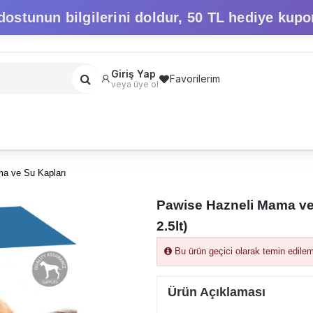
dostunun bilgilerini doldur,
50 TL hediye kupo
Giriş Yap
Favorilerim
veya üye ol
ma ve Su Kapları
Pawise Hazneli Mama ve
2.5lt)
Bu ürün geçici olarak temin edile
Ürün Açıklaması