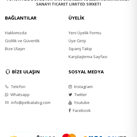
SANAYI TICARET LIMITED SIRKETI
Hayvansal Hidrolize Proteinler
Kurutulmuş Pancar Küspesi
Bezelye Lifi
BAĞLANTILAR
ÜYELİK
Kurutulmuş Havuç
Kurutulmuş Yonca
Hakkımızda
Yeni Üyelik Formu
İnulin
Gizlilik ve Güvenlik
Üye Girişi
Fructooligosaccharides
Bize Ulaşın
Sipariş Takip
Mannan-Oligosakkaritler
Toz Yaban Mersini % 0.5
Karşılaştırma Sayfası
Kurutulmuş Tatlı Portakal
Kurutulmuş Elma
BİZE ULAŞIN
SOSYAL MEDYA
Nar Tozu
Ispanak Tozu
Telefon
Instagram
Psyllium % 0.3
Toz Frenk Üzümü
Whatsapp
Twitter
Sodyum Klorür
info@petkatalog.com
Youtube
Kurutulmuş Bira Mayası
Facebook
Zerdeçal Kökü % 0.2
Glukozamin
Kondroitin Sülfat
Kadife Çiçeği Özü Lutein Kaynağı