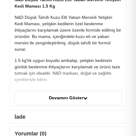
Kedi Maması 1.5 Kg
N&D Düşük Tahıllı Kuzu Etli Yaban Mersinli Yetişkin
Kedi Maması, yetişkin kedilerin özel beslenme
ihtiyaçlarını karşılamak üzere özenle formüle edilmiş bir
üründür. Bu mama, içeriğindeki kuzu eti ve yaban
mersini ile zenginleştirilmiş, düşük tahıllı bir formül
sunar.
1.5 kg'lık uygun boyutlu ambalajı, yetişkin kedinizin
günlük beslenme ihtiyaçlarını karşılamak ve ürünü taze
tutmak için idealdir. N&D markası, doğal ve sağlıklı
içerikleriyle bilinir.
Düşük tahıllı formülü, yetişkin kedinizin kilo kontrolüne
yardımcı olabilir ve hassas sindirim sistemini
Devamını Göster
destekleyebilir. Kuzu eti, yüksek kaliteli protein
kaynağıdır ve yetişkin kedinizin sağlıklı kas gelişimini
desteklemeyi amaçlar. Yaban mersini içeriği, içerdikleri
İade
antioksidanlar sayesinde kedinizin bağışıklık sistemini
güçlendirmeye yardımcı olabilir.
Yorumlar (0)