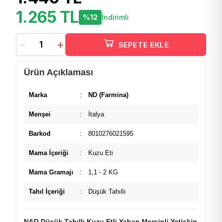
1.265 TL
%12
İndirimli
-
+
SEPETE EKLE
Ürün Açıklaması
Marka
:
ND (Farmina)
Menşei
:
İtalya
Barkod
:
8010276021595
Mama İçeriği
:
Kuzu Eti
Mama Gramajı
:
1,1 - 2 KG
Tahıl İçeriği
:
Düşük Tahıllı
N&D Düşük Tahıllı Kuzu Etli Yaban Mersinli Yetişkin