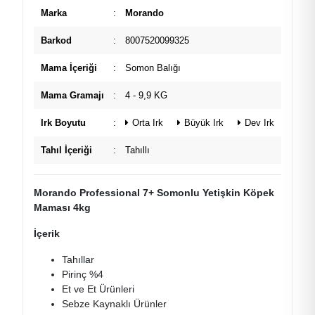
Marka
:
Morando
Barkod
:
8007520099325
Mama İçeriği
:
Somon Balığı
Mama Gramajı
:
4 - 9,9 KG
Irk Boyutu
:
Orta Irk
Büyük Irk
Dev Irk
Tahıl İçeriği
:
Tahıllı
Morando Professional 7+ Somonlu Yetişkin Köpek
Maması 4kg
İçerik
Tahıllar
Pirinç %4
Et ve Et Ürünleri
Sebze Kaynaklı Ürünler