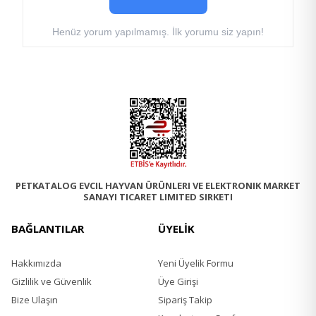
İyot Potasyumiyodid 1,5 mg/kg
Selenyum Sodyum Selenit 0,1 mg/kg
Henüz yorum yapılmamış. İlk yorumu siz yapın!
PETKATALOG EVCIL HAYVAN ÜRÜNLERI VE ELEKTRONIK MARKET
SANAYI TICARET LIMITED SIRKETI
BAĞLANTILAR
ÜYELİK
Hakkımızda
Yeni Üyelik Formu
Gizlilik ve Güvenlik
Üye Girişi
Bize Ulaşın
Sipariş Takip