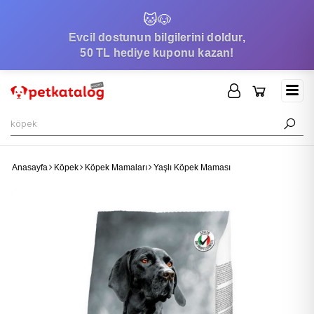
🐱
🐶
Evcil dostunun bilgilerini doldur,
50 TL hediye kuponu kazan!
Anasayfa
Köpek
Köpek Mamaları
Yaşlı Köpek Maması