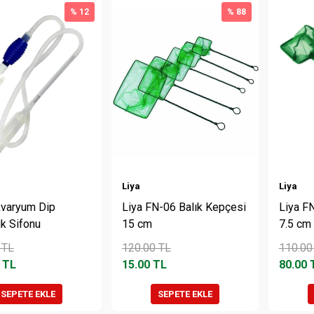
% 12
% 88
Liya
Liya
kvaryum Dip
Liya FN-06 Balık Kepçesi
Liya F
ik Sifonu
15 cm
7.5 cm
TL
120.00
TL
110.00
TL
15.00
TL
80.00
SEPETE EKLE
SEPETE EKLE