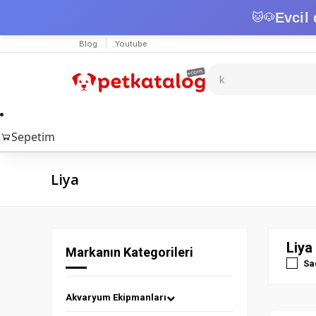
Evcil 
🐱
🐶
Blog
Youtube
Sepetim
Liya
Liya
Markanın Kategorileri
Sa
Akvaryum Ekipmanları