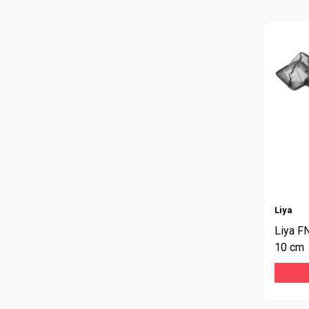
Liya
Liya F
10 cm