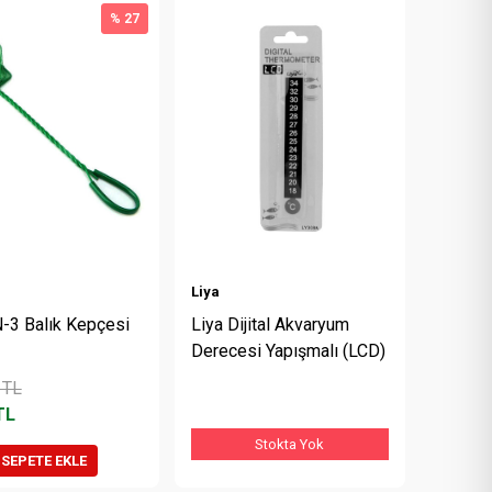
% 27
Liya
N-3 Balık Kepçesi
Liya Dijital Akvaryum
Derecesi Yapışmalı (LCD)
TL
TL
Stokta Yok
SEPETE EKLE