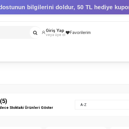
dostunun bilgilerini doldur,
50 TL hediye kupo
Giriş Yap
Favorilerim
veya üye ol
 (5)
A-Z
dece Stoktaki Ürünleri Göster