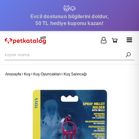
🐱
🐶
Evcil dostunun bilgilerini doldur,
50 TL hediye kuponu kazan!
Anasayfa
Kuş
Kuş Oyuncakları
Kuş Salıncağı