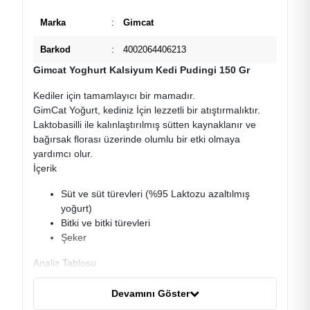
Marka
:
Gimcat
Barkod
:
4002064406213
Gimcat Yoghurt Kalsiyum Kedi Pudingi 150 Gr
Kediler için tamamlayıcı bir mamadır.
GimCat Yoğurt, kediniz İçin lezzetli bir atıştırmalıktır.
Laktobasilli ile kalınlaştırılmış sütten kaynaklanır ve
bağırsak florası üzerinde olumlu bir etki olmaya
yardımcı olur.
İçerik
Süt ve süt türevleri (%95 Laktozu azaltılmış
yoğurt)
Bitki ve bitki türevleri
Şeker
Analiz Tablosu
Protein %3,00
Devamını Göster
Yağ %5,00