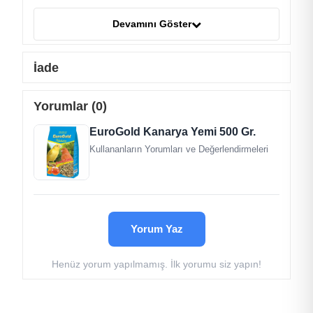
keten tohumu,
şalgam tohumu,
Devamını Göster
vitamin-mineral karışımı,
bal ve meyve aroması.
İade
Yorumlar (0)
EuroGold Kanarya Yemi 500 Gr.
Kullananların Yorumları ve Değerlendirmeleri
Yorum Yaz
Henüz yorum yapılmamış. İlk yorumu siz yapın!