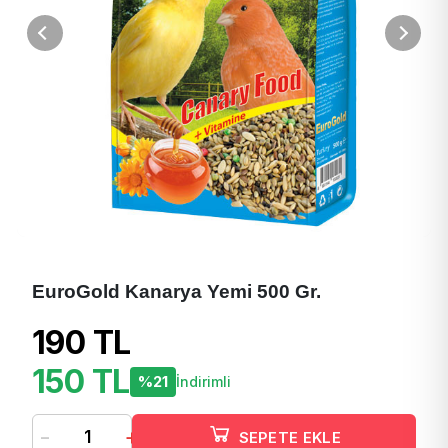
EuroGold Kanarya Yemi 500 Gr.
190 TL
150 TL
%21
İndirimli
-
+
SEPETE EKLE