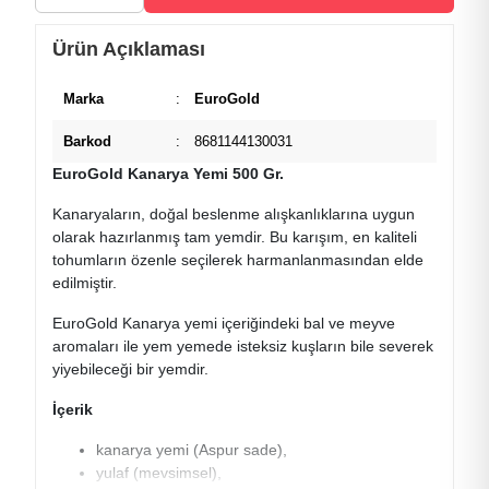
Ürün Açıklaması
Marka
:
EuroGold
Barkod
:
8681144130031
EuroGold Kanarya Yemi 500 Gr.
Kanaryaların, doğal beslenme alışkanlıklarına uygun
olarak hazırlanmış tam yemdir. Bu karışım, en kaliteli
tohumların özenle seçilerek harmanlanmasından elde
edilmiştir.
EuroGold Kanarya yemi içeriğindeki bal ve meyve
aromaları ile yem yemede isteksiz kuşların bile severek
yiyebileceği bir yemdir.
İçerik
kanarya yemi (Aspur sade),
yulaf (mevsimsel),