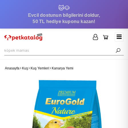
🐱
🐶
Evcil dostunun bilgilerini doldur,
50 TL hediye kuponu kazan!
Anasayfa
Kuş
Kuş Yemleri
Kanarya Yemi