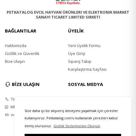
PETKATALOG EVCIL HAYVAN ÜRÜNLERI VE ELEKTRONIK MARKET
SANAYI TICARET LIMITED SIRKETI
BAĞLANTILAR
ÜYELİK
Hakkımızda
Yeni Üyelik Formu
Gizlilik ve Güvenlik
Üye Girişi
Bize Ulaşın
Sipariş Takip
Karşılaştırma Sayfası
BİZE ULAŞIN
SOSYAL MEDYA
Telefon
Instagram
Whatsapp
Twitter
Size daha iyi bir alışveriş deneyimi yaşatmak için çerezler
info@petkatalog.com
Youtube
kullanıyoruz. Petkatalog.com'u kullanarak çerezleri kabul
Facebook
etmiş olursunuz.
Gizlilik Sözleşmesini Okuyun