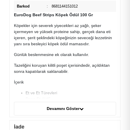
Barkod
:
8681144151012
EuroDog Beef Strips Köpek Ödül 100 Gr
Köpekler için severek yiyecekleri az yağlı, şeker
içermeyen ve yüksek proteine sahip, gerçek dana eti
içeren, şerit şeklindeki köpeğinizin seveceği lezzetinin
yanı sıra besleyici köpek ödül mamasıdır.
Günlük beslenmesine ek olarak kullanılır.
Tazeliğini koruyan kilitli poşet içerisindedir, açıldıktan
sonra kapatılarak saklanabilir.
İçerik
Et ve Et Türevleri
Dana Eti %45
Morina Balığı Eti %5
Devamını Göster
Bitkisel Proteinler
Sorbitol
Potasyum Sorbat
İade
Buğday Unu