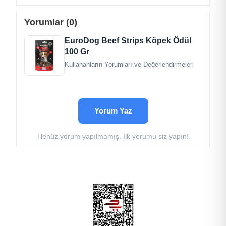
Analiz Raporu
Yorumlar (0)
Ham Protein %35
EuroDog Beef Strips Köpek Ödül
Ham Lif %2
100 Gr
Yağ %4
Kullananların Yorumları ve Değerlendirmeleri
Ham Kül %5
Nem %18
Yorum Yaz
Henüz yorum yapılmamış. İlk yorumu siz yapın!