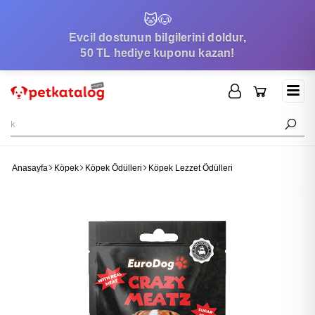
🐱
🐶
Evcil dostunun bilgilerini doldur,
50 TL hediye kuponu kazan!
Anasayfa
Köpek
Köpek Ödülleri
Köpek Lezzet Ödülleri