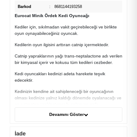
Barkod
:
8681144193258
Eurocat Minik Ördek Kedi Oyuncağı
Kediler için, sıkılmadan vakit geçirebileceği ve birlikte
oyun oynayabileceğiniz oyuncak.
Kedilerin oyun ilgisini arttıran catnip içermektedir.
Catnip yapraklarının yağı trans-neptalactone adı verilen
bir kimyasal içerir ve kokusu tüm kedileri cezbeder.
Kedi oyuncakları kedinizi adeta harekete teşvik
edecektir.
Kedinizin kendine ait sahipleneceği bir oyuncağının
olması kedinize yalnız kaldığı dönemde oyalanacağı ve
onu stresten uzaklaştıracağı anlamına gelir.
Devamını Göster
Kedinizi stresten uzak tutmak için mutlaka bir kedi
oyuncağı ile ödüllendirin.
İade
Ürün çeşitli renklerdedir. Stoktaki renk durumuna göre