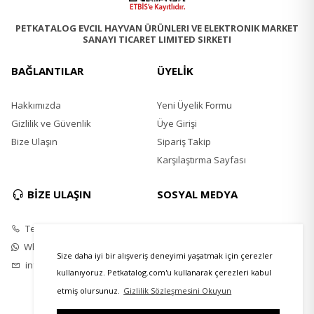
PETKATALOG EVCIL HAYVAN ÜRÜNLERI VE ELEKTRONIK MARKET
SANAYI TICARET LIMITED SIRKETI
BAĞLANTILAR
ÜYELİK
Hakkımızda
Yeni Üyelik Formu
Gizlilik ve Güvenlik
Üye Girişi
Bize Ulaşın
Sipariş Takip
Karşılaştırma Sayfası
BİZE ULAŞIN
SOSYAL MEDYA
Telefon
Instagram
Whatsapp
Twitter
Size daha iyi bir alışveriş deneyimi yaşatmak için çerezler
info@petkatalog.com
Youtube
kullanıyoruz. Petkatalog.com'u kullanarak çerezleri kabul
Facebook
etmiş olursunuz.
Gizlilik Sözleşmesini Okuyun