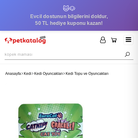
🐱
🐶
Evcil dostunun bilgilerini doldur,
50 TL hediye kuponu kazan!
Anasayfa
Kedi
Kedi Oyuncakları
Kedi Topu ve Oyuncakları