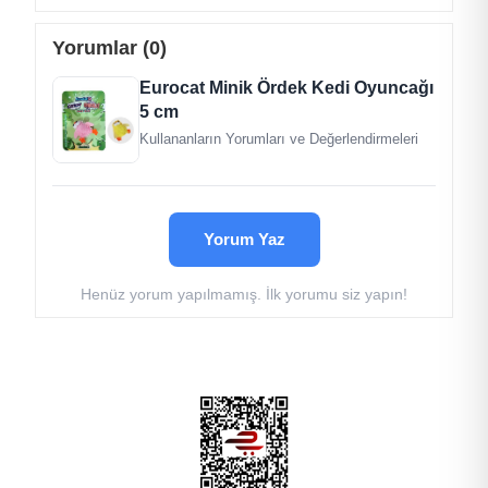
gönderim sağlanır.
Yorumlar (0)
Ürünün uzunluğu 5 cm'dir.
Eurocat Minik Ördek Kedi Oyuncağı
Ürün 1 adet üzerinden fiyatlandırılmıştır. Sipariş
5 cm
verildiği takdirde 1 adet gönderim sağlanır.
Kullananların Yorumları ve Değerlendirmeleri
Yorum Yaz
Henüz yorum yapılmamış. İlk yorumu siz yapın!