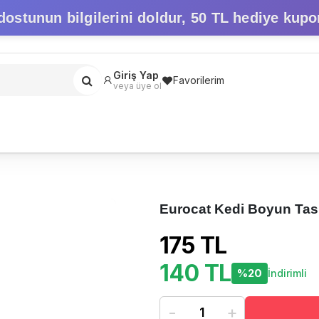
dostunun bilgilerini doldur,
50 TL hediye kupo
Giriş Yap
Favorilerim
veya üye ol
Eurocat Kedi Boyun Tas
175 TL
140 TL
%20
İndirimli
-
+