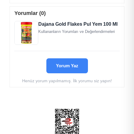
önemlidir.
Gelişim Sürecini Destekler
Yorumlar (0)
Gelişim sürecini destekleyici ögeler içermesiyle
bilinir. Balığınız daha gelişkin bir hale gelir.
Dajana Gold Flakes Pul Yem 100 Ml
İÇİNDEKİLER
Kullananların Yorumları ve Değerlendirmeleri
BİLEŞİM
Balık
Balık ürünleri
Sebze protein konsantresi
Yorum Yaz
Tahıl
Yosun
Henüz yorum yapılmamış. İlk yorumu siz yapın!
Bira mayası
Somon yağı
Lesitin
Protein
Yağ