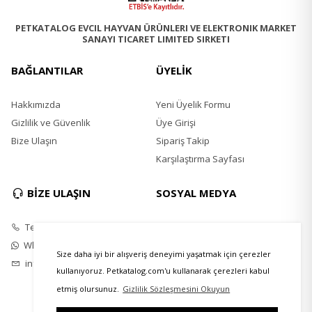
PETKATALOG EVCIL HAYVAN ÜRÜNLERI VE ELEKTRONIK MARKET
SANAYI TICARET LIMITED SIRKETI
BAĞLANTILAR
ÜYELİK
Hakkımızda
Yeni Üyelik Formu
Gizlilik ve Güvenlik
Üye Girişi
Bize Ulaşın
Sipariş Takip
Karşılaştırma Sayfası
BİZE ULAŞIN
SOSYAL MEDYA
Telefon
Instagram
Whatsapp
Twitter
Size daha iyi bir alışveriş deneyimi yaşatmak için çerezler
info@petkatalog.com
Youtube
kullanıyoruz. Petkatalog.com'u kullanarak çerezleri kabul
Facebook
etmiş olursunuz.
Gizlilik Sözleşmesini Okuyun