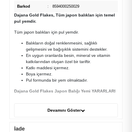
Barkod
:
8594000250029
Dajana Gold Flakes, Tüm japon balıkları için temel
pul yemdir.
Tüm japon balıkları için pul yemdir.
Balıkların doğal renklenmesini, sağlıklı
gelişmesini ve bağışıklık sistemini destekler.
En uygun oranlarda besin, mineral ve vitamin
katkılarından oluşan özel bir tariftir.
Katkı maddesi içermez.
Boya içermez.
Pul formunda bir yem olmaktadır.
Dajana Gold Flakes Japon Balığı Yemi YARARLARI
Bağışıklık Sistemini Düzenler
Bu yemin bağışıklık sistemini düzenleyici etkisi
Devamını Göster
her daim görülür.
Doğal Renklenmeyi Sağlar
Balığınızın doğal renklenmesini sağlar. Bu
İade