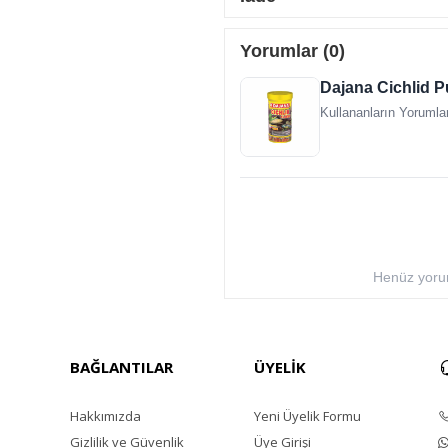
Yağ %7
Selüloz %2
Kül %3,5
Yorumlar (0)
Nem %6,8
Dajana Cichlid P
Kullananların Yorumlar
Henüz yorum
BAĞLANTILAR
ÜYELİK
Hakkımızda
Yeni Üyelik Formu
Gizlilik ve Güvenlik
Üye Girişi