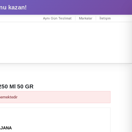
nu kazan!
Aynı Gün Teslimat
Markalar
İletişim
250 Ml 50 GR
memektedir
AJANA