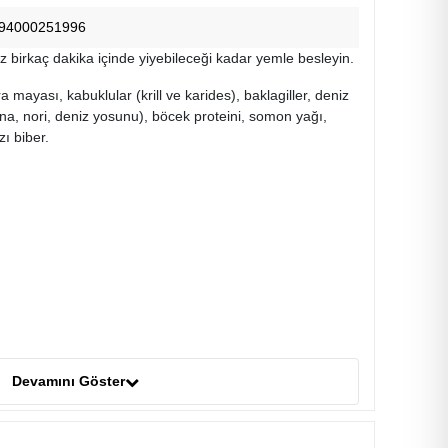
94000251996
 birkaç dakika içinde yiyebileceği kadar yemle besleyin.
ira mayası, kabuklular (krill ve karides), baklagiller, deniz
ina, nori, deniz yosunu), böcek proteini, somon yağı,
zı biber.
Devamını Göster