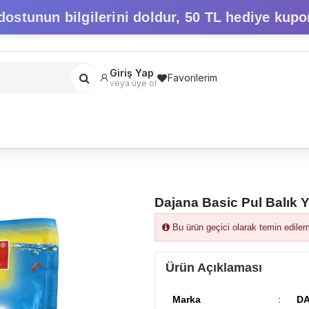
dostunun bilgilerini doldur,
50 TL hediye kupo
Giriş Yap
Favorilerim
veya üye ol
Dajana Basic Pul Balık 
Bu ürün geçici olarak temin edile
Ürün Açıklaması
Marka
:
D