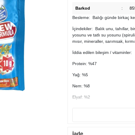
Barkod
:
85
Besleme: Balığı günde birkaç kez
İçindekiler: Balık unu, tahıllar, b
yosunu ve tatlı su yosunu (spirul
mısır, mineraller, sarımsak, kırmı
İddia edilen bileşim / vitaminler:
Protein: %47
Yağ: %5
Nem: %8
Elyaf: %2
A Vitamini: 25000 UI/kg
D3 Vitamini: 1500 Ü/kg
E Vitamini: 100 mg/kg
İade