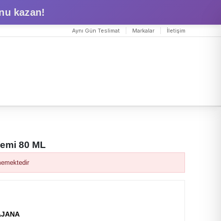
nu kazan!
Aynı Gün Teslimat
Markalar
İletişim
Yemi 80 ML
memektedir
AJANA