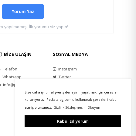
Yorum Yaz
 yapılmamış. İlk yorumu siz yapın!
BİZE ULAŞIN
SOSYAL MEDYA
Telefon
Instagram
Whatsapp
Twitter
info@petkatalog.com
Youtube
Facebook
Size daha iyi bir alışveriş deneyimi yaşatmak için çerezler
kullanıyoruz. Petkatalog.com'u kullanarak çerezleri kabul
etmiş olursunuz.
Gizlilik Sözleşmesini Okuyun
Kabul Ediyorum