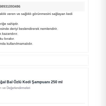
98931093486
rlaklık veren ve sağlıklı görünmesini sağlayan kedi
riğe sahiptir.
esinde deriyi beslendirerek nemlendirir.
ık kazandırır.
ku bırakır.
ında kullanılmamalıdır.
ğal Bal Özlü Kedi Şampuanı 250 ml
ı ve Değerlendirmeleri