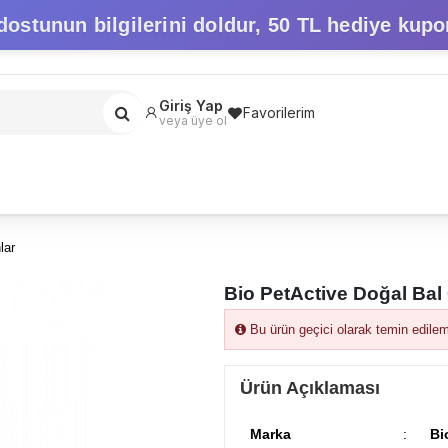
dostunun bilgilerini doldur,
50 TL hediye kupo
Giriş Yap
Favorilerim
veya üye ol
lar
Bio PetActive Doğal Bal
Bu ürün geçici olarak temin edile
Ürün Açıklaması
Marka
:
Bi