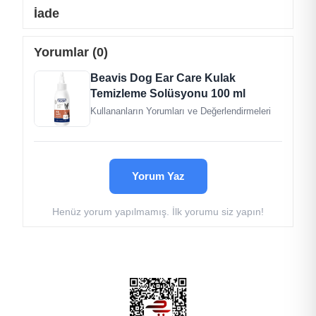
damlatıp masaj yapar gibi ovulmalı ve dostumuzun
İade
başını sallamasına müsaade ettikten sonra bir pamuk
yardımıyla kulak kanalı iyice silinmelidir.
Yorumlar (0)
Sevimli dostumuzun motivasyonu ve sağlığı açısından
kulak temizleme ve bakım solüsyonunu düzenli olarak
Beavis Dog Ear Care Kulak
kullanabilirsiniz.
Temizleme Solüsyonu 100 ml
Kullananların Yorumları ve Değerlendirmeleri
Yorum Yaz
Henüz yorum yapılmamış. İlk yorumu siz yapın!