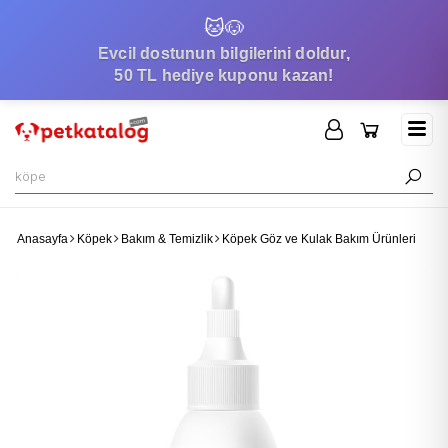
🐱
🐶
Evcil dostunun bilgilerini doldur,
50 TL hediye kuponu kazan!
Anasayfa
Köpek
Bakım & Temizlik
Köpek Göz ve Kulak Bakım Ürünleri