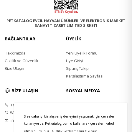
PETKATALOG EVCIL HAYVAN ÜRÜNLERI VE ELEKTRONIK MARKET
SANAYI TICARET LIMITED SIRKETI
BAĞLANTILAR
ÜYELİK
Hakkımızda
Yeni Üyelik Formu
Gizlilik ve Güvenlik
Üye Girişi
Bize Ulaşın
Sipariş Takip
Karşılaştırma Sayfası
BİZE ULAŞIN
SOSYAL MEDYA
Telefon
Instagram
Whatsapp
Twitter
Size daha iyi bir alışveriş deneyimi yaşatmak için çerezler
info@petkatalog.com
Youtube
kullanıyoruz. Petkatalog.com'u kullanarak çerezleri kabul
Facebook
etmiş olursunuz.
Gizlilik Sözleşmesini Okuyun