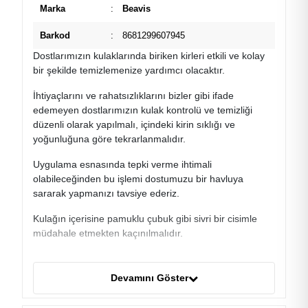
Marka
:
Beavis
Barkod
:
8681299607945
Dostlarımızın kulaklarında biriken kirleri etkili ve kolay
bir şekilde temizlemenize yardımcı olacaktır.
İhtiyaçlarını ve rahatsızlıklarını bizler gibi ifade
edemeyen dostlarımızın kulak kontrolü ve temizliği
düzenli olarak yapılmalı, içindeki kirin sıklığı ve
yoğunluğuna göre tekrarlanmalıdır.
Uygulama esnasında tepki verme ihtimali
olabileceğinden bu işlemi dostumuzu bir havluya
sararak yapmanızı tavsiye ederiz.
Kulağın içerisine pamuklu çubuk gibi sivri bir cisimle
müdahale etmekten kaçınılmalıdır.
Aksi takdirde kulak zarının zarar görmesine neden
olunabilir.
Devamını Göster
Kulağın içerisindeki kir yoğunluğuna göre 3-5 damla