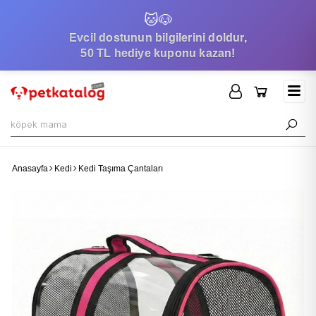
🐱
🐶
Evcil dostunun bilgilerini doldur,
50 TL hediye kuponu kazan!
Anasayfa
Kedi
Kedi Taşıma Çantaları