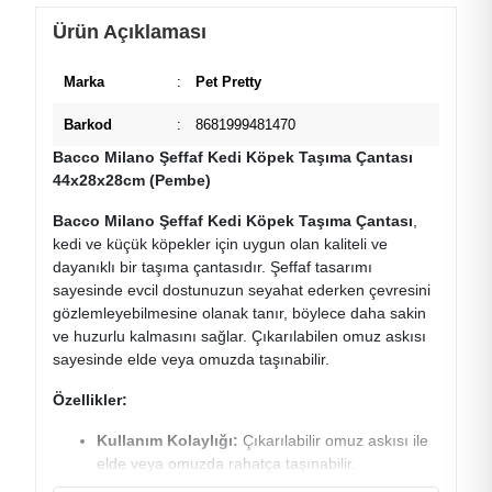
Ürün Açıklaması
Marka
:
Pet Pretty
Barkod
:
8681999481470
Bacco Milano Şeffaf Kedi Köpek Taşıma Çantası
44x28x28cm (Pembe)
Bacco Milano Şeffaf Kedi Köpek Taşıma Çantası
,
kedi ve küçük köpekler için uygun olan kaliteli ve
dayanıklı bir taşıma çantasıdır. Şeffaf tasarımı
sayesinde evcil dostunuzun seyahat ederken çevresini
gözlemleyebilmesine olanak tanır, böylece daha sakin
ve huzurlu kalmasını sağlar. Çıkarılabilen omuz askısı
sayesinde elde veya omuzda taşınabilir.
Özellikler:
Kullanım Kolaylığı:
Çıkarılabilir omuz askısı ile
elde veya omuzda rahatça taşınabilir.
Malzeme:
Dayanıklı ve kaliteli malzemeden