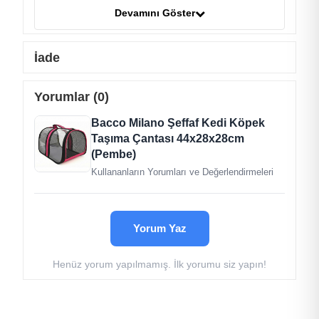
üretilmiştir.
Devamını Göster
Şeffaf Tasarım:
Evcil hayvanınızın dışarıyı
izleyerek rahatlamasına yardımcı olur.
İade
Ürün Ölçüleri:
En:
28 cm
Yorumlar (0)
Boy:
44 cm
Bacco Milano Şeffaf Kedi Köpek
Yükseklik:
28 cm
Taşıma Çantası 44x28x28cm
Bu taşıma çantası, evcil hayvanınızın güvenli ve
(Pembe)
konforlu bir şekilde taşınmasını sağlar ve kaliteli
Kullananların Yorumları ve Değerlendirmeleri
malzeme yapısıyla uzun ömürlüdür.
Yorum Yaz
Henüz yorum yapılmamış. İlk yorumu siz yapın!