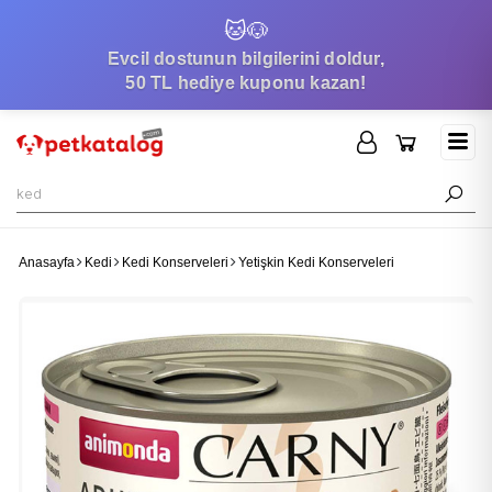
🐱
🐶
Evcil dostunun bilgilerini doldur,
50 TL hediye kuponu kazan!
Anasayfa
Kedi
Kedi Konserveleri
Yetişkin Kedi Konserveleri