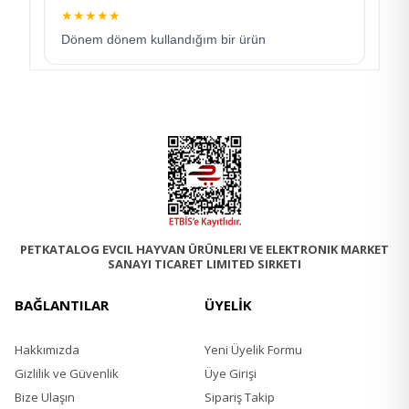
★
★
★
★
★
Buğday Unu %18
Baldo Pirinç %15
Dönem dönem kullandığım bir ürün
Hidrolize Kuzu Proteini %11
Mısır
Rafine Tavuk Yağı
Hamsi Unu
Bira Mayası
Hamsi Yağı
Harnup
Nükleotit Maya Proteini
Kurutulmuş Şeker Pancarı
Minareller
Prebiotik Mannan Oligo Sakkaritler
PETKATALOG EVCIL HAYVAN ÜRÜNLERI VE ELEKTRONIK MARKET
SANAYI TICARET LIMITED SIRKETI
Analiz Raporu
BAĞLANTILAR
ÜYELİK
Protein %21
Yağ %10
Hakkımızda
Yeni Üyelik Formu
Ham Kül %9
Gizlilik ve Güvenlik
Üye Girişi
Ham Selüloz %4
Vitamin A 2000 IU/kg
Bize Ulaşın
Sipariş Takip