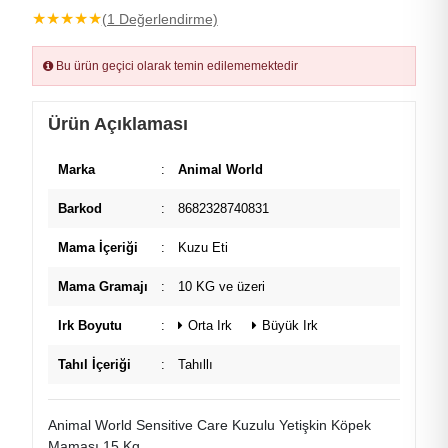
★
★
★
★
★
(1 Değerlendirme)
Bu ürün geçici olarak temin edilememektedir
Ürün Açıklaması
Marka
:
Animal World
Barkod
:
8682328740831
Mama İçeriği
:
Kuzu Eti
Mama Gramajı
:
10 KG ve üzeri
Irk Boyutu
:
Orta Irk
Büyük Irk
Tahıl İçeriği
:
Tahıllı
Animal World Sensitive Care Kuzulu Yetişkin Köpek
Maması 15 Kg