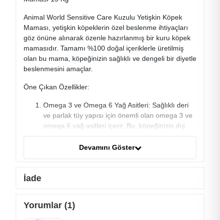
Animal World Sensitive Care Kuzulu Yetişkin Köpek
Maması, yetişkin köpeklerin özel beslenme ihtiyaçları
göz önüne alınarak özenle hazırlanmış bir kuru köpek
mamasıdır. Tamamı %100 doğal içeriklerle üretilmiş
olan bu mama, köpeğinizin sağlıklı ve dengeli bir diyetle
beslenmesini amaçlar.
Öne Çıkan Özellikler:
Omega 3 ve Omega 6 Yağ Asitleri: Sağlıklı deri
ve parlak tüy yapısı için önemli olan omega 3 ve
omega 6 yağ asitleri içerir. Bu, köpeğinizin dış
görünümünü destekler.
Devamını Göster
Yüksek Protein İçeriği: Sağlıklı vücut gelişimi ve
güçlü kas yapısı oluşumunu desteklemek
amacıyla yüksek kaliteli protein içerir. Sindirim
İade
oranı dengeli bir şekilde ayarlanmıştır.
Bağışıklık Sistemini Güçlendiren Vitamin ve
Yorumlar (1)
Mineraller: İçeriğindeki vitamin ve mineraller,