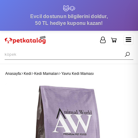
🐱
🐶
Evcil dostunun bilgilerini doldur,
50 TL hediye kuponu kazan!
Anasayfa
Kedi
Kedi Mamaları
Yavru Kedi Maması