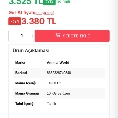
3.525 TL
%13
İndirimli
Gel-Al fiyatı
(detaylı bilgi)
3.380 TL
-%4
-
+
SEPETE EKLE
Ürün Açıklaması
Marka
:
Animal World
Barkod
:
8682328740848
Mama İçeriği
:
Tavuk Eti
Mama Gramajı
:
10 KG ve üzeri
Tahıl İçeriği
:
Tahıllı