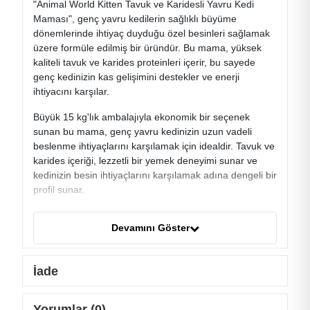
"Animal World Kitten Tavuk ve Karidesli Yavru Kedi
Maması", genç yavru kedilerin sağlıklı büyüme
dönemlerinde ihtiyaç duyduğu özel besinleri sağlamak
üzere formüle edilmiş bir üründür. Bu mama, yüksek
kaliteli tavuk ve karides proteinleri içerir, bu sayede
genç kedinizin kas gelişimini destekler ve enerji
ihtiyacını karşılar.
Büyük 15 kg'lık ambalajıyla ekonomik bir seçenek
sunan bu mama, genç yavru kedinizin uzun vadeli
beslenme ihtiyaçlarını karşılamak için idealdir. Tavuk ve
karides içeriği, lezzetli bir yemek deneyimi sunar ve
kedinizin besin ihtiyaçlarını karşılamak adına dengeli bir
profil sunar.
Animal World Kitten Tavuk ve Karidesli Yavru Kedi
Devamını Göster
Maması, içeriğindeki vitaminler ve mineraller ile genç
kedinizin bağışıklık sistemini destekler. Aynı zamanda,
omega-3 yağ asitleri içeriği ile deri ve tüy sağlığını
İade
olumlu yönde etkiler.
Bu mama, genç yavru kedinizin sağlıklı büyümesini
Yorumlar (0)