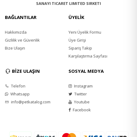
SANAYI TICARET LIMITED SIRKETI
Protein %33,
Yağ %16,
BAĞLANTILAR
ÜYELİK
Ham kül %8,
Ham selüloz %2.8,
Hakkımızda
Omega 6 %3.6,
Yeni Üyelik Formu
Omega 3 %0.65,
Gizlilik ve Güvenlik
Üye Girişi
Vitamin A 15000 IU/kg,
Bize Ulaşın
Sipariş Takip
Taurin 15000 mg/kg.
Karşılaştırma Sayfası
BİZE ULAŞIN
SOSYAL MEDYA
Telefon
Instagram
Whatsapp
Twitter
info@petkatalog.com
Youtube
Facebook