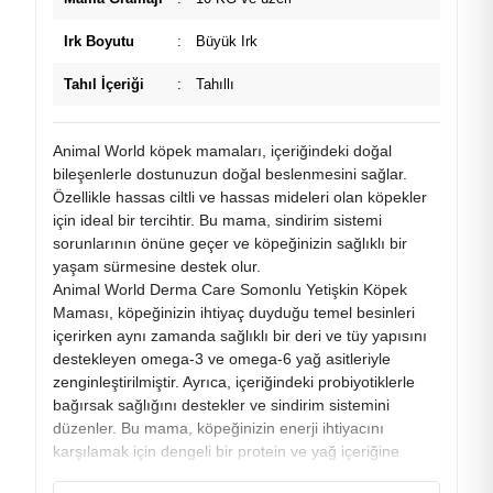
Irk Boyutu
:
Büyük Irk
Tahıl İçeriği
:
Tahıllı
Animal World köpek mamaları, içeriğindeki doğal
bileşenlerle dostunuzun doğal beslenmesini sağlar.
Özellikle hassas ciltli ve hassas mideleri olan köpekler
için ideal bir tercihtir. Bu mama, sindirim sistemi
sorunlarının önüne geçer ve köpeğinizin sağlıklı bir
yaşam sürmesine destek olur.
Animal World Derma Care Somonlu Yetişkin Köpek
Maması, köpeğinizin ihtiyaç duyduğu temel besinleri
içerirken aynı zamanda sağlıklı bir deri ve tüy yapısını
destekleyen omega-3 ve omega-6 yağ asitleriyle
zenginleştirilmiştir. Ayrıca, içeriğindeki probiyotiklerle
bağırsak sağlığını destekler ve sindirim sistemini
düzenler. Bu mama, köpeğinizin enerji ihtiyacını
karşılamak için dengeli bir protein ve yağ içeriğine
sahiptir. Sağlıklı bir yaşam için gerekli olan vitamin ve