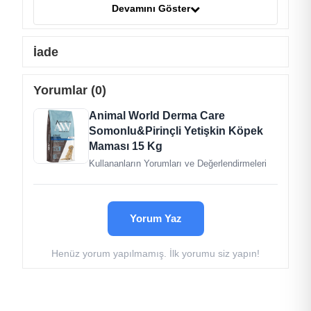
minerallerle desteklenmiş, köpeğinizin lezzetle
Devamını Göster
tüketebileceği bir mamadır.
İçerik
İade
Kurutulmuş Somon Proteini %29
Buğday Unu %17
Yorumlar (0)
Somon Proteini %12
Baldo Pirinç
Animal World Derma Care
Mısır
Somonlu&Pirinçli Yetişkin Köpek
Rafine Tavuk Yağı
Maması 15 Kg
Hamsi Unu
Bira Mayası
Kullananların Yorumları ve Değerlendirmeleri
Hamsi Yağı
Harnup
Nükleotit Maya Proteini
Yorum Yaz
Kurutulmuş Şeker Pancari
Mineraller
Prebiotik Mannan Oligo Sakkaritler.
Henüz yorum yapılmamış. İlk yorumu siz yapın!
Analitik Bileşenler
Protein : %19