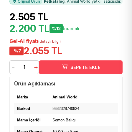
Orijinal Ürün
Petkatalog
, Animal World yetkili satıcısıdır.
2.505 TL
2.200 TL
%12
İndirimli
Gel-Al fiyatı
(detaylı bilgi)
2.055 TL
-%7
-
+
SEPETE EKLE
Ürün Açıklaması
Marka
:
Animal World
Barkod
:
8682328740824
Mama İçeriği
:
Somon Balığı
Mama Gramajı
:
10 KG ve üzeri