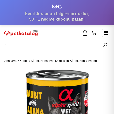
🐱
🐶
Evcil dostunun bilgilerini doldur,
50 TL hediye kuponu kazan!
Anasayfa
Köpek
Köpek Konservesi
Yetişkin Köpek Konserveleri