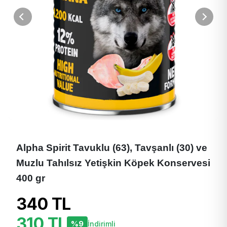
Alpha Spirit Tavuklu (63), Tavşanlı (30) ve
Muzlu Tahılsız Yetişkin Köpek Konservesi
400 gr
340 TL
310 TL
%9
İndirimli