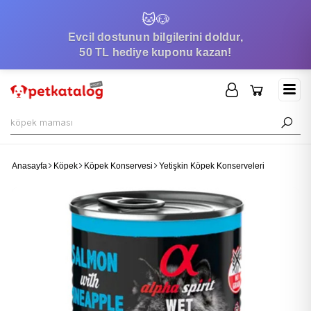
🐱
🐶
Evcil dostunun bilgilerini doldur,
50 TL hediye kuponu kazan!
Anasayfa
Köpek
Köpek Konservesi
Yetişkin Köpek Konserveleri