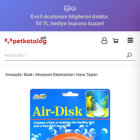
🐱
🐶
Evcil dostunun bilgilerini doldur,
50 TL hediye kuponu kazan!
Anasayfa
Balık
Akvaryum Ekipmanları
Hava Taşları