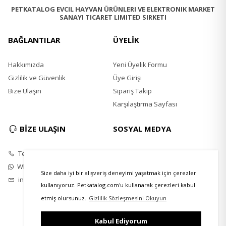
PETKATALOG EVCIL HAYVAN ÜRÜNLERI VE ELEKTRONIK MARKET
SANAYI TICARET LIMITED SIRKETI
BAĞLANTILAR
ÜYELİK
Hakkımızda
Yeni Üyelik Formu
Gizlilik ve Güvenlik
Üye Girişi
Bize Ulaşın
Sipariş Takip
Karşılaştırma Sayfası
BİZE ULAŞIN
SOSYAL MEDYA
Telefon
Instagram
Whatsapp
Twitter
Size daha iyi bir alışveriş deneyimi yaşatmak için çerezler
info@petkatalog.com
Youtube
kullanıyoruz. Petkatalog.com'u kullanarak çerezleri kabul
Facebook
etmiş olursunuz.
Gizlilik Sözleşmesini Okuyun
Kabul Ediyorum