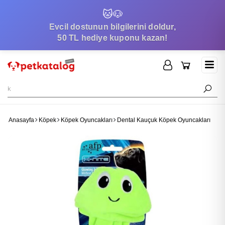
🐱
🐶
Evcil dostunun bilgilerini doldur,
50 TL hediye kuponu kazan!
Anasayfa
Köpek
Köpek Oyuncakları
Dental Kauçuk Köpek Oyuncakları