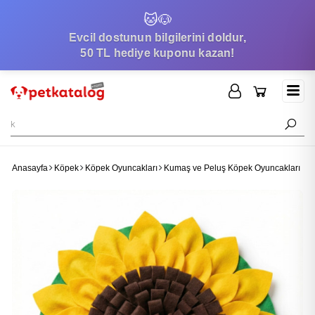
🐱
🐶
Evcil dostunun bilgilerini doldur,
50 TL hediye kuponu kazan!
Anasayfa
Köpek
Köpek Oyuncakları
Kumaş ve Peluş Köpek Oyuncakları