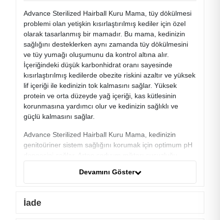
Advance Sterilized Hairball Kuru Mama, tüy dökülmesi
problemi olan yetişkin kısırlaştırılmış kediler için özel
olarak tasarlanmış bir mamadır. Bu mama, kedinizin
sağlığını desteklerken aynı zamanda tüy dökülmesini
ve tüy yumağı oluşumunu da kontrol altına alır.
İçeriğindeki düşük karbonhidrat oranı sayesinde
kısırlaştırılmış kedilerde obezite riskini azaltır ve yüksek
lif içeriği ile kedinizin tok kalmasını sağlar. Yüksek
protein ve orta düzeyde yağ içeriği, kas kütlesinin
korunmasına yardımcı olur ve kedinizin sağlıklı ve
güçlü kalmasını sağlar.
Advance Sterilized Hairball Kuru Mama, kedinizin
genitoüriner sistem sağlığını korumak için optimum pH
dengesini sağlar. Artan sodyum miktarı susuzluğu
tetikleyerek daha sık idrara çıkmayı teşvik eder ve
Devamını Göster
böylece böbrek taşı oluşum riskini azaltmaya yardımcı
olur. Ayrıca, mama glikozaminoglikanlar içerir, bu da
böbrek taşı oluşum sürecini kontrol etmeye yardımcı
İade
olur.