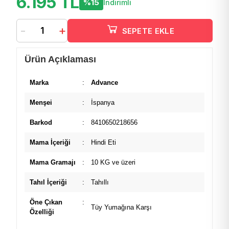
6.195 TL
%15
İndirimli
-
+
SEPETE EKLE
Ürün Açıklaması
Marka
:
Advance
Menşei
:
İspanya
Barkod
:
8410650218656
Mama İçeriği
:
Hindi Eti
Mama Gramajı
:
10 KG ve üzeri
Tahıl İçeriği
:
Tahıllı
Öne Çıkan
:
Tüy Yumağına Karşı
Özelliği