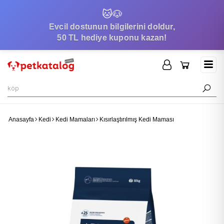
🐱
🐶
Evcil dostunun bilgilerini doldur,
50 TL hediye kuponu kazan!
Anasayfa
Kedi
Kedi Mamaları
Kısırlaştırılmış Kedi Maması