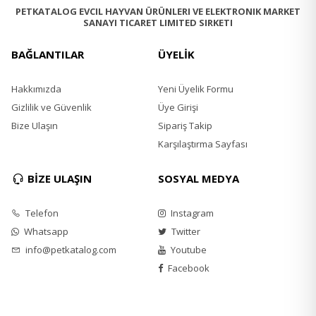
PETKATALOG EVCIL HAYVAN ÜRÜNLERI VE ELEKTRONIK MARKET
SANAYI TICARET LIMITED SIRKETI
Optimum pH Dengesi ve Glikozaminoglikanlar
: İdrar
yollarının ve böbreklerin sağlıklı çalışmasını destekler,
BAĞLANTILAR
ÜYELİK
sağlıklı bir mesane sağlar.
Pirofosfatlar
: Tartar oluşumunu önlemeye yardımcı
Hakkımızda
Yeni Üyelik Formu
olan özel mineraller, kedinizin nefesinin taze kalmasını
Gizlilik ve Güvenlik
Üye Girişi
sağlar.
Bize Ulaşın
Sipariş Takip
Yulaf Lifi
: Tüy yumaklarının oluşumunu önler ve
Karşılaştırma Sayfası
mevcut tüy yumaklarının vücuttan atılmasını destekler.
BİZE ULAŞIN
SOSYAL MEDYA
İçindekiler:
Hindi (% 16)
Telefon
Instagram
Buğday
Whatsapp
Twitter
Mısır Glüteni Unu
Mısır
info@petkatalog.com
Youtube
Buğday Glüteni
Facebook
Domuz Eti
Arpa (% 8)
Kanatlı Proteinleri